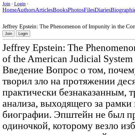
Join
·
Login
·
Home
Authors
Articles
Books
Photos
Files
Diaries
Biographi
Jeffrey Epstein: The Phenomenon of Impunity in the Con
Join
Login
Jeffrey Epstein: The Phenomenon
of the American Judicial System
Введение Вопрос о том, поч
творил зло на протяжении деся
практически безнаказанным, т
анализа, выходящего за рамки
биографии. Эпштейн не был п
одиночкой, которому везло изб