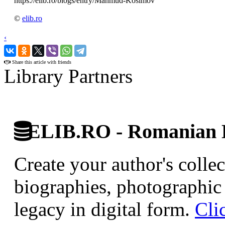
https://elib.ro/blogs/entry/Mahmud-Kosimov
©
elib.ro
‹
›
Share this article with friends
Library Partners
ELIB.RO - Romanian D
Create your author's collec
biographies, photographic 
legacy in digital form.
Cli