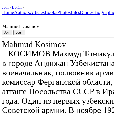
Join
·
Login
·
Home
Authors
Articles
Books
Photos
Files
Diaries
Biographi
Mahmud Kosimov
Join
Login
Mahmud Kosimov
КОСИМОВ Махмуд Тожикулови
в городе Андижан Узбекистана
военачальник, полковник арм
комиссар Ферганской области
атташе Посольства СССР в Ир
года. Один из первых узбекск
Советской армии. В ноябре 192