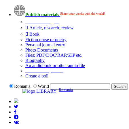
Share your works with the world!
Publish materials
Publication type?
Article, research, review
Book
Fiction prose or poetry
Personal journal entry
Photo Documents
Files: PDF\DOC\RAR\ZIP etc.
Biography
An audiobook or other audio file
Additional options:
Create a poll
Romania
World
Romania
LIBRARY