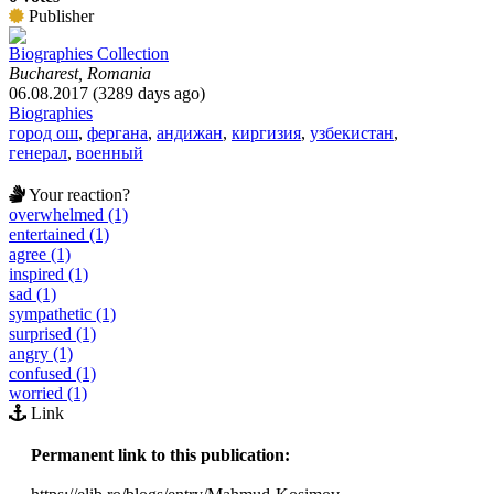
Publisher
Biographies Collection
Bucharest, Romania
06.08.2017 (3289 days ago)
Biographies
город ош
,
фергана
,
андижан
,
киргизия
,
узбекистан
,
генерал
,
военный
Your reaction?
overwhelmed (1)
entertained (1)
agree (1)
inspired (1)
sad (1)
sympathetic (1)
surprised (1)
angry (1)
confused (1)
worried (1)
Link
Permanent link to this publication: