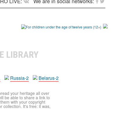
RO LIVE:
We are in social networks:
E LIBRARY
a
Russia-2
Belarus-2
pread your heritage all over
ll be able to share a link to
t them with your copyright
ollection. It's free: it was,