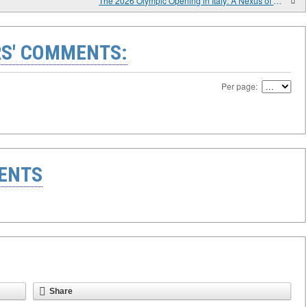
The 2026 Olympic Opening in Italy: A Nexus of Heritage and Innovation in the Global Sporting Arena
S' COMMENTS:
Per page:
ENTS
Share