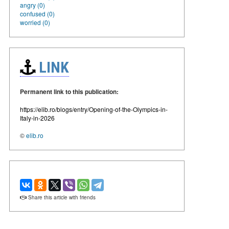
angry (0)
confused (0)
worried (0)
LINK
Permanent link to this publication:
https://elib.ro/blogs/entry/Opening-of-the-Olympics-in-
Italy-in-2026
©
elib.ro
Share this article with friends