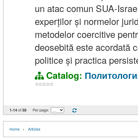
un atac comun SUA-Israel.
experților și normelor juri
metodelor coercitive pent
deosebită este acordată con
politice și practica persiste
Catalog:
Политологи
1-14
of
38
Per page:
›
Home
Articles