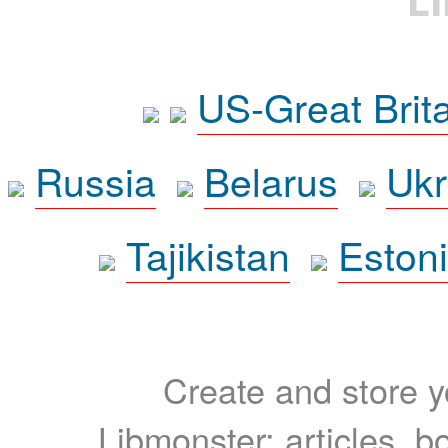
US-Great Brit
Russia
Belarus
Ukr
Tajikistan
Eston
Create and store yo
Libmonster: articles, b