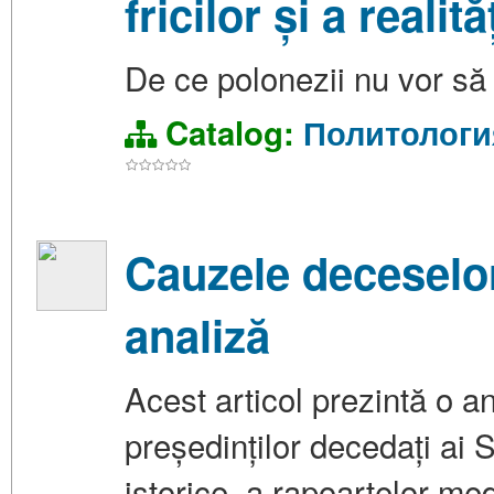
fricilor și a realită
De ce polonezii nu vor să lu
Catalog:
Политологи
Cauzele deceselor
analiză
Acest articol prezintă o a
președinților decedați ai 
istorice, a rapoartelor med