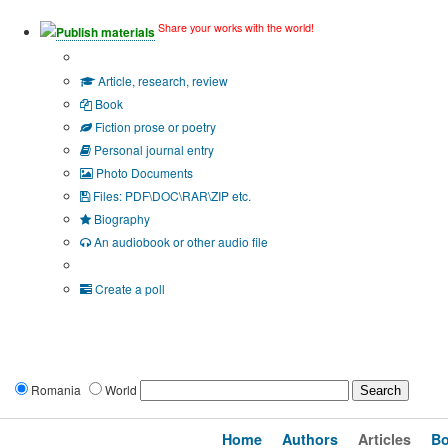
Share your works with the world!
Publish materials
Publication type?
Article, research, review
Book
Fiction prose or poetry
Personal journal entry
Photo Documents
Files: PDF\DOC\RAR\ZIP etc.
Biography
An audiobook or other audio file
Additional options:
Create a poll
Romania
World
Home
Authors
Articles
B