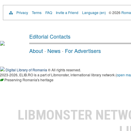
Privacy
Terms
FAQ
Invite a Friend
Language (en)
© 2026
Roman
Editorial Contacts
About
·
News
·
For Advertisers
Digital Library of Romania
® All rights reserved.
2023-2026, ELIB.RO is a part of Libmonster, international library network (
open ma
Preserving Romania's heritage
LIBMONSTER NET
L