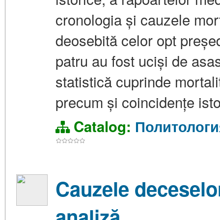
cronologia și cauzele morț
deosebită celor opt președ
patru au fost uciși de asa
statistică cuprinde mortali
precum și coincidențe isto
Catalog:
Политологи
Cauzele deceselor 
analiză