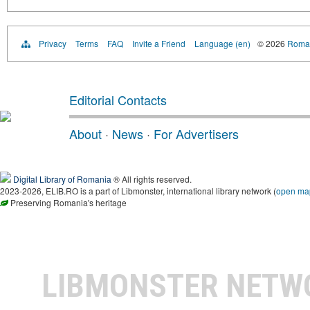
Privacy
Terms
FAQ
Invite a Friend
Language (en)
© 2026
Roman
Editorial Contacts
About
·
News
·
For Advertisers
Digital Library of Romania
® All rights reserved.
2023-2026, ELIB.RO is a part of Libmonster, international library network (
open ma
Preserving Romania's heritage
LIBMONSTER NET