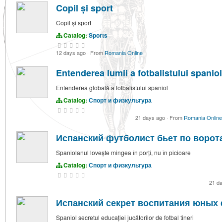
Copil și sport
Copil și sport
Catalog:
Sports
12 days ago
·
From
Romania Online
Entenderea lumii a fotbalistului spaniol
Entenderea globală a fotbalistului spaniol
Catalog:
Спорт и физкультура
21 days ago
·
From
Romania Online
Испанский футболист бьет по ворота
Spaniolanul lovește mingea în porți, nu în picioare
Catalog:
Спорт и физкультура
21 d
Испанский секрет воспитания юных
Spaniol secretul educației jucătorilor de fotbal tineri