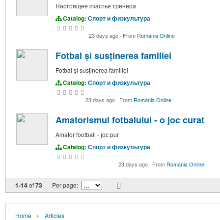
Настоящее счастье тренера
Catalog:
Спорт и физкультура
23 days ago
·
From
Romania Online
Fotbal și susținerea familiei
Fotbal și susținerea familiei
Catalog:
Спорт и физкультура
23 days ago
·
From
Romania Online
Amatorismul fotbalului - o joc curat
Amator football - joc pur
Catalog:
Спорт и физкультура
23 days ago
·
From
Romania Online
1-14
of
73
Per page:
›
Home
Articles