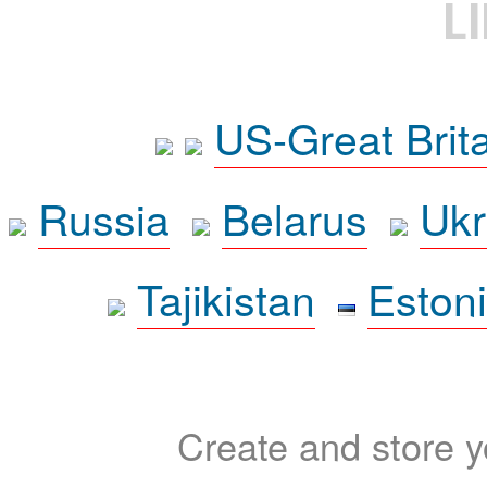
L
US-Great Brit
Russia
Belarus
Ukr
Tajikistan
Eston
Create and store yo