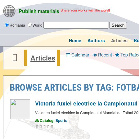
Share your works with the world!
Publish materials
Romania
World
Home
Authors
Articles
B
Calendar
·
Recent
·
Top Rate
Articles
BROWSE ARTICLES BY TAG: FOTB
Victoria fuxiei electrice la Campionatu
Victoriea fuxiei electrice la Campionatul Mondial de Fotbal 2
Catalog:
Sports