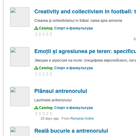
Creativity and collectivism in football:
Crearea și collectivismul în fotbal: calea spre armonie
Catalog:
Спорт и физкультура
2
Emoții și agresiunea pe teren: specificu
Эмоции и агрессия на поле: специфика европейского, ла
Catalog:
Спорт и физкультура
Plânsul antrenorului
Lacrimele antrenorului
Catalog:
Спорт и физкультура
23 days ago
·
From
Romania Online
Reală bucurie a antrenorului