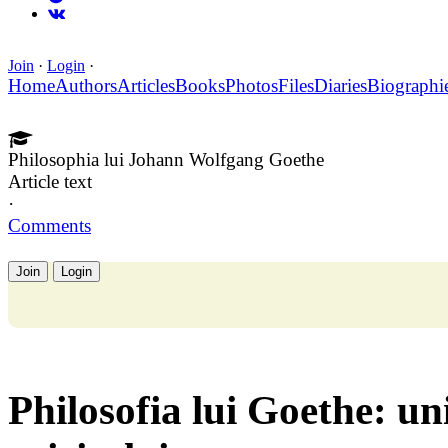
Join
·
Login
·
Home
Authors
Articles
Books
Photos
Files
Diaries
Biographi
Philosophia lui Johann Wolfgang Goethe
Article text
·
Comments
Join
Login
Philosofia lui Goethe: uni