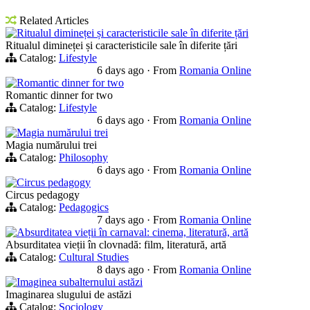
Related Articles
Ritualul dimineței și caracteristicile sale în diferite țări
Ritualul dimineței și caracteristicile sale în diferite țări
Catalog:
Lifestyle
6 days ago
·
From
Romania Online
Romantic dinner for two
Romantic dinner for two
Catalog:
Lifestyle
6 days ago
·
From
Romania Online
Magia numărului trei
Magia numărului trei
Catalog:
Philosophy
6 days ago
·
From
Romania Online
Circus pedagogy
Circus pedagogy
Catalog:
Pedagogics
7 days ago
·
From
Romania Online
Absurditatea vieții în carnaval: cinema, literatură, artă
Absurditatea vieții în clovnadă: film, literatură, artă
Catalog:
Cultural Studies
8 days ago
·
From
Romania Online
Imaginea subalternului astăzi
Imaginarea slugului de astăzi
Catalog:
Sociology