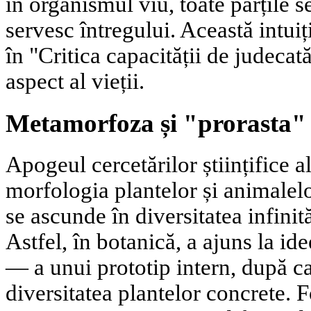
în organismul viu, toate părțile s
servesc întregului. Această intuiț
în "Critica capacității de judecat
aspect al vieții.
Metamorfoza și "prorasta"
Apogeul cercetărilor științifice a
morfologia plantelor și animalel
se ascunde în diversitatea infinit
Astfel, în botanică, a ajuns la id
— a unui prototip intern, după ca
diversitatea plantelor concrete. F