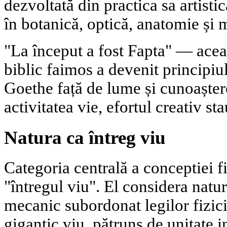
dezvoltată din practica sa artistic
în botanică, optică, anatomie și 
"La început a fost Fapta" — acea
biblic faimos a devenit principiul
Goethe față de lume și cunoaștere
activitatea vie, efortul creativ st
Natura ca întreg viu
Categoria centrală a conceptiei f
"întregul viu". El considera natu
mecanic subordonat legilor fizici
gigantic viu, pătruns de unitate i