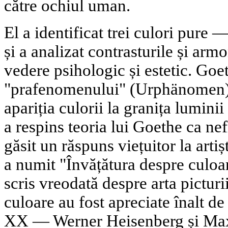
către ochiul uman.
El a identificat trei culori pure 
și a analizat contrasturile și arm
vedere psihologic și estetic. Goe
"prafenomenului" (Urphänomen) 
apariția culorii la granița luminii
a respins teoria lui Goethe ca nefi
găsit un răspuns viețuitor la arti
a numit "Învățătura despre culoa
scris vreodată despre arta picturi
culoare au fost apreciate înalt de
XX — Werner Heisenberg și Max