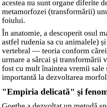
acestea nu sunt organe diferite de
metamorfozei (transformării) un
foiului.
În anatomie, a descoperit osul 
astfel rudenia sa cu animalele) și
vertebral — teoria conform cărei
urmare a sârcai și transformării v
fost cu mult înaintea vremii sale 
importantă la dezvoltarea morfol
"Empiria delicată" și feno
Goethe a dezvoltat un metodă spe