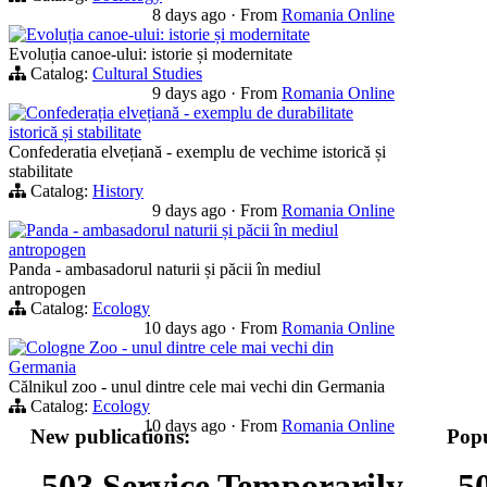
8 days ago
·
From
Romania Online
Evoluția canoe-ului: istorie și modernitate
Evoluția canoe-ului: istorie și modernitate
Catalog:
Cultural Studies
9 days ago
·
From
Romania Online
Confederația elvețiană - exemplu de durabilitate
istorică și stabilitate
Confederatia elvețiană - exemplu de vechime istorică și
stabilitate
Catalog:
History
9 days ago
·
From
Romania Online
Panda - ambasadorul naturii și păcii în mediul
antropogen
Panda - ambasadorul naturii și păcii în mediul
antropogen
Catalog:
Ecology
10 days ago
·
From
Romania Online
Cologne Zoo - unul dintre cele mai vechi din
Germania
Călnikul zoo - unul dintre cele mai vechi din Germania
Catalog:
Ecology
10 days ago
·
From
Romania Online
New publications:
Popu
503 Service Temporarily
5