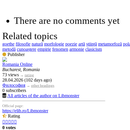
There are no comments yet
Related topics
goethe
filosofie
natură
morfologie
poezie
artă
știință
metamorfoză
pola
metodă
cunoaștere
empirie
fenomen
armonie
clasicism
Publisher
Romania Online
Bucharest, Romania
73 views
→
rating
28.04.2026 (102 days ago)
Философия
→
other headings
0 subscribers
All articles of the author on Libmonster
Official page:
https://elib.ro/Libmonster
Rating





0 votes