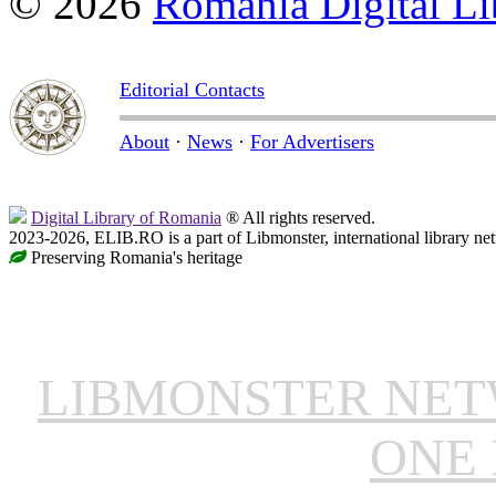
© 2026
Romania Digital Li
Editorial Contacts
About
·
News
·
For Advertisers
Digital Library of Romania
® All rights reserved.
2023-2026, ELIB.RO is a part of Libmonster, international library ne
Preserving Romania's heritage
LIBMONSTER NE
ONE 