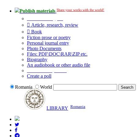
Share your works with the world!
Publish materials
Publication type?
Article, research, review
Book
Fiction prose or poetry
Personal journal entry
Photo Documents
Files: PDF\DOC\RAR\ZIP etc.
Biography
An audiobook or other audio file
Additional options:
Create a poll
Romania
World
Romania
LIBRARY