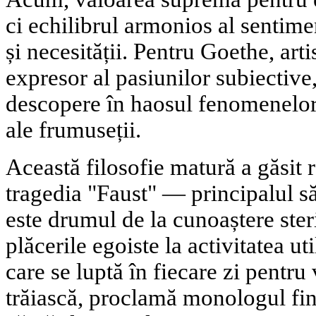
ci echilibrul armonios al sentiment
și necesității. Pentru Goethe, art
expresor al pasiunilor subiective,
descopere în haosul fenomenelor 
ale frumuseții.
Această filosofie matură a găsit 
tragedia "Faust" — principalul s
este drumul de la cunoaștere steri
plăcerile egoiste la activitatea ut
care se luptă în fiecare zi pentru 
trăiască, proclamă monologul fina