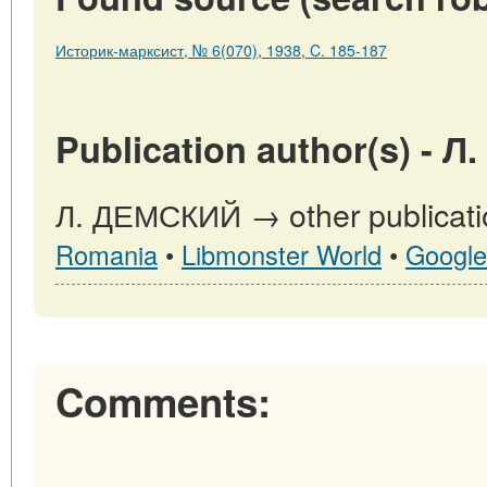
Историк-марксист, № 6(070), 1938, C. 185-187
Publication author(s) - 
Л. ДЕМСКИЙ → other publicati
Romania
•
Libmonster World
•
Google
Comments: