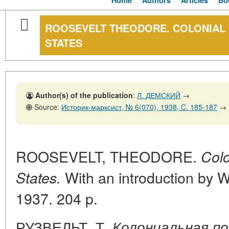
Home
Authors
Articles
Bo
ROOSEVELT THEODORE. COLONIAL P
STATES
Author(s) of the publication
:
Л. ДЕМСКИЙ
→
Source:
Историк-марксист, № 6(070), 1938, C. 185-187
→
ROOSEVELT, THEODORE.
Colo
With an introduction by 
States.
1937. 204 p.
РУЗВЕЛЬТ, Т.
Колониальная п