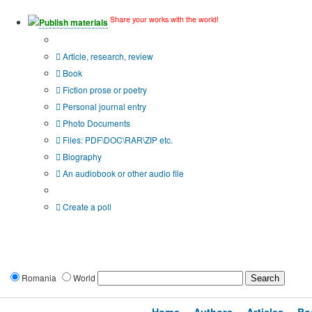
Share your works with the world!
Publish materials
Publication type?
Article, research, review
Book
Fiction prose or poetry
Personal journal entry
Photo Documents
Files: PDF\DOC\RAR\ZIP etc.
Biography
An audiobook or other audio file
Additional options:
Create a poll
Romania
World