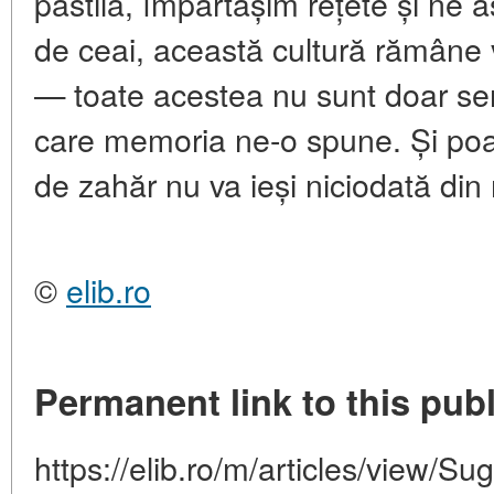
păstila, împărtășim rețete și ne
de ceai, această cultură rămâne 
— toate acestea nu sunt doar senz
care memoria ne-o spune. Și poa
de zahăr nu va ieși niciodată di
©
elib.ro
Permanent link to this publ
https://elib.ro/m/articles/view/Su