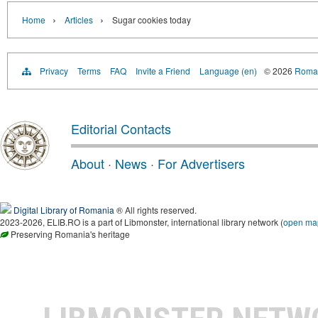
›
›
Home
Articles
Sugar cookies today
Privacy
Terms
FAQ
Invite a Friend
Language (en)
© 2026
Roman
Editorial Contacts
About
·
News
·
For Advertisers
Digital Library of Romania
® All rights reserved.
2023-2026, ELIB.RO is a part of Libmonster, international library network (
open ma
Preserving Romania's heritage