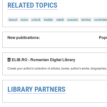
RELATED TOPICS
biscuit
dulce
cultură
tradiție
rețetă
coacere
familial
confortabi
New publications:
Popu
ELIB.RO - Romanian Digital Library
Create your author's collection of articles, books, author's works, biographies
LIBRARY PARTNERS