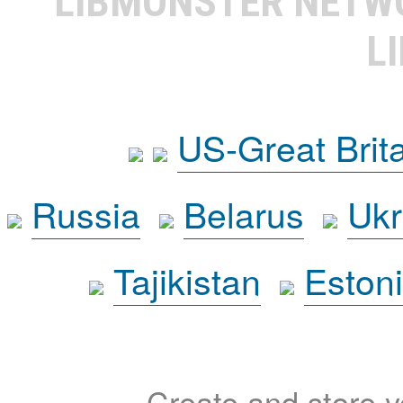
LIBMONSTER NET
L
US-Great Brit
Russia
Belarus
Ukr
Tajikistan
Eston
Create and store yo