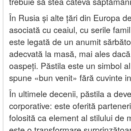
trebuie să stea câteva săptămâni
În Rusia și alte țări din Europa d
asociată cu ceaiul, cu serile famil
este legată de un anumit sărbăto
adecvată la masă, mai ales dacă
oaspeți. Păstila este un simbol al
spune «bun venit» fără cuvinte inu
În ultimele decenii, păstila a deven
corporative: este oferită parteneri
folosită ca element al stilului de
este o transformare surprinzătoar