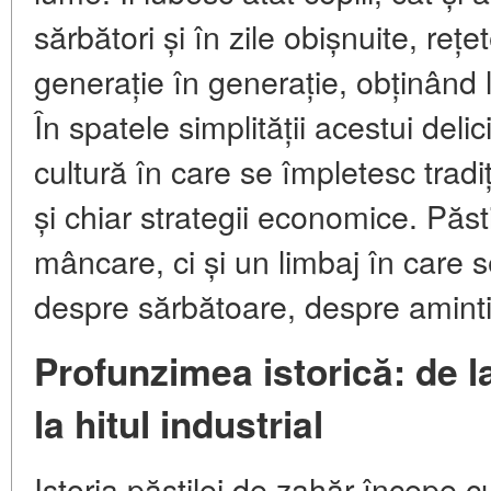
sărbători și în zile obișnuite, reț
generație în generație, obținând 
În spatele simplității acestui del
cultură în care se împletesc tradiți
și chiar strategii economice. Păs
mâncare, ci și un limbaj în care 
despre sărbătoare, despre amintir
Profunzimea istorică: de l
la hitul industrial
Istoria păstilei de zahăr începe c