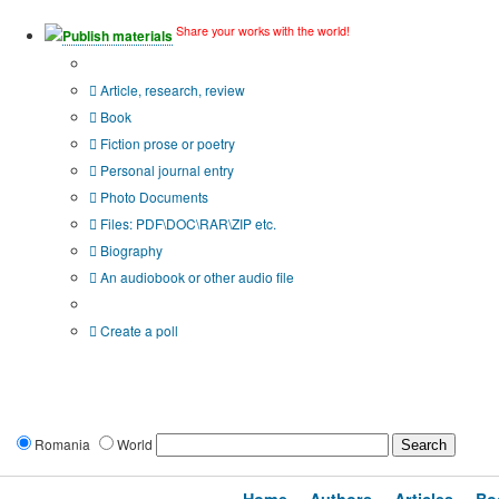
Share your works with the world!
Publish materials
Publication type?
Article, research, review
Book
Fiction prose or poetry
Personal journal entry
Photo Documents
Files: PDF\DOC\RAR\ZIP etc.
Biography
An audiobook or other audio file
Additional options:
Create a poll
Romania
World