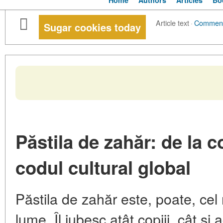
Home
Authors
Articles
Bo
Article text
·
Commen
Sugar cookies today
Păstila de zahăr: de la c
codul cultural global
Păstila de zahăr este, poate, cel 
lume. Îl iubesc atât copiii, cât și a