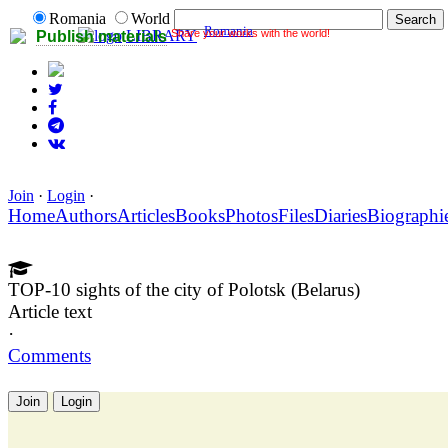
Romania
World
Romania
Share your works with the world!
LIBRARY
Publish materials
Join
·
Login
·
Home
Authors
Articles
Books
Photos
Files
Diaries
Biographi
TOP-10 sights of the city of Polotsk (Belarus)
Article text
·
Comments
Join
Login