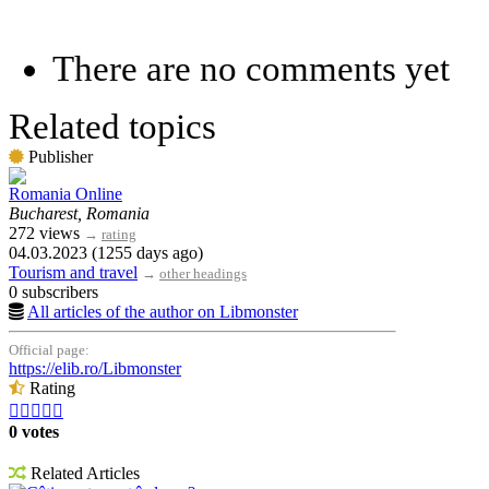
There are no comments yet
Related topics
Publisher
Romania Online
Bucharest, Romania
272 views
→
rating
04.03.2023 (1255 days ago)
Tourism and travel
→
other headings
0 subscribers
All articles of the author on Libmonster
Official page:
https://elib.ro/Libmonster
Rating





0 votes
Related Articles