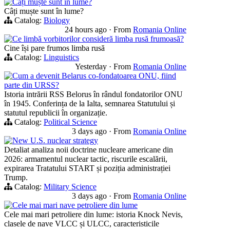
Câți muște sunt în lume?
Câți muște sunt în lume?
Catalog:
Biology
24 hours ago
·
From
Romania Online
Ce limbă vorbitorilor consideră limba rusă frumoasă?
Cine își pare frumos limba rusă
Catalog:
Linguistics
Yesterday
·
From
Romania Online
Cum a devenit Belarus co-fondatoarea ONU, fiind
parte din URSS?
Istoria intrării RSS Belorus în rândul fondatorilor ONU
în 1945. Conferința de la Ialta, semnarea Statutului și
statutul republicii în organizație.
Catalog:
Political Science
3 days ago
·
From
Romania Online
New U.S. nuclear strategy
Detaliat analiza noii doctrine nucleare americane din
2026: armamentul nuclear tactic, riscurile escalării,
expirarea Tratatului START și poziția administrației
Trump.
Catalog:
Military Science
3 days ago
·
From
Romania Online
Cele mai mari nave petroliere din lume
Cele mai mari petroliere din lume: istoria Knock Nevis,
clasele de nave VLCC și ULCC, caracteristicile