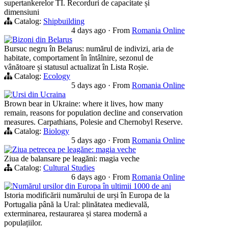
supertankerelor TI. Recorduri de capacitate și
dimensiuni
Catalog:
Shipbuilding
4 days ago
·
From
Romania Online
Bizoni din Belarus
Bursuc negru în Belarus: numărul de indivizi, aria de
habitate, comportament în întâlnire, sezonul de
vânătoare și statusul actualizat în Lista Roșie.
Catalog:
Ecology
5 days ago
·
From
Romania Online
Ursi din Ucraina
Brown bear in Ukraine: where it lives, how many
remain, reasons for population decline and conservation
measures. Carpathians, Polesie and Chernobyl Reserve.
Catalog:
Biology
5 days ago
·
From
Romania Online
Ziua petrecea pe leagăne: magia veche
Ziua de balansare pe leagăni: magia veche
Catalog:
Cultural Studies
6 days ago
·
From
Romania Online
Numărul ursilor din Europa în ultimii 1000 de ani
Istoria modificării numărului de urși în Europa de la
Portugalia până la Ural: plinătatea medievală,
exterminarea, restaurarea și starea modernă a
populațiilor.