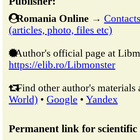
Publisher:
Romania Online
→
Contacts
(articles, photo, files etc)
Author's official page at Libm
https://elib.ro/Libmonster
Find other author's materials 
World)
•
Google
•
Yandex
Permanent link for scientific 