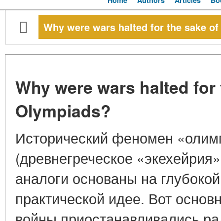
Home
Authors
Articles
Bo
Why were wars halted for the sake o
Why were wars halted for 
Olympiads?
Исторический феномен «олим
(древнегреческое «экехейрия»
аналоги основаны на глубокой
практической идее. Вот основ
войны приостанавливались рад