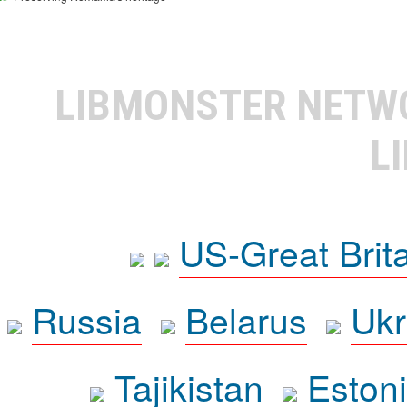
LIBMONSTER NET
L
US-Great Brit
Russia
Belarus
Ukr
Tajikistan
Eston