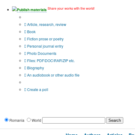
Share your works with the world!
Publish materials
Publication type?
Article, research, review
Book
Fiction prose or poetry
Personal journal entry
Photo Documents
Files: PDF\DOC\RAR\ZIP etc.
Biography
An audiobook or other audio file
Additional options:
Create a poll
Romania
World