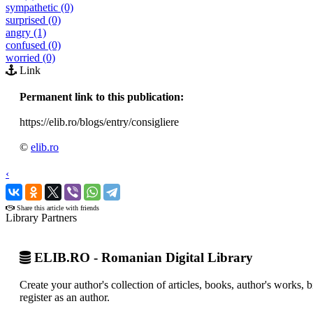
sympathetic (0)
surprised (0)
angry (1)
confused (0)
worried (0)
Link
Permanent link to this publication:
https://elib.ro/blogs/entry/consigliere
©
elib.ro
‹
›
Share this article with friends
Library Partners
ELIB.RO - Romanian Digital Library
Create your author's collection of articles, books, author's works,
register as an author.