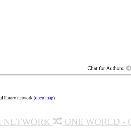
Chat for Authors:
l library network (
open map
)
R NETWORK
ONE WORLD - 