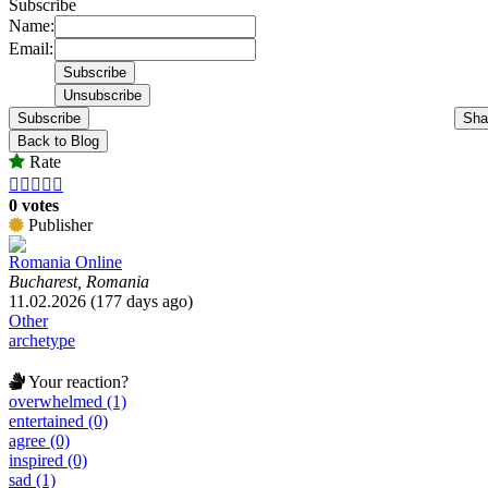
Subscribe
Name:
Email:
Subscribe
Sha
Back to Blog
Rate





0 votes
Publisher
Romania Online
Bucharest, Romania
11.02.2026 (177 days ago)
Other
archetype
Your reaction?
overwhelmed (1)
entertained (0)
agree (0)
inspired (0)
sad (1)