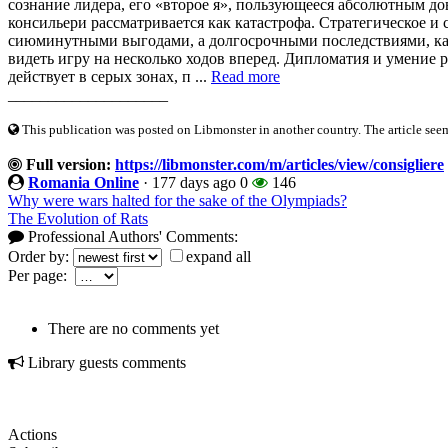
сознание лидера, его «второе я», пользующееся абсолютным д
консильери рассматривается как катастрофа. Стратегическое и
сиюминутными выгодами, а долгосрочными последствиями, ка
видеть игру на несколько ходов вперед. Дипломатия и умение р
действует в серых зонах, п ...
Read more
____________________
This publication was posted on Libmonster in another country. The article seeme
Full version:
https://libmonster.com/m/articles/view/consigliere
Romania Online
·
177 days ago
0
146
Why were wars halted for the sake of the Olympiads?
The Evolution of Rats
Professional Authors' Comments:
Order by:
expand all
Per page:
There are no comments yet
Library guests comments
Actions