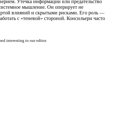
оверием. Утечка информации или предательство
 системное мышление. Он оперирует не
ртой влияний и скрытыми рисками. Его роль —
аботать с «теневой» стороной. Консильери часто
d interesting to our editor.