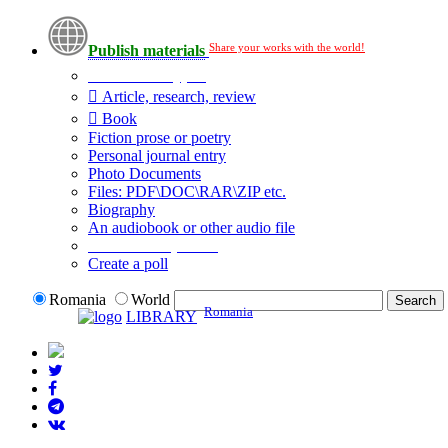
Share your works with the world!
Publish materials
Publication type?
Article, research, review
Book
Fiction prose or poetry
Personal journal entry
Photo Documents
Files: PDF\DOC\RAR\ZIP etc.
Biography
An audiobook or other audio file
Additional options:
Create a poll
Romania
World
Romania
LIBRARY