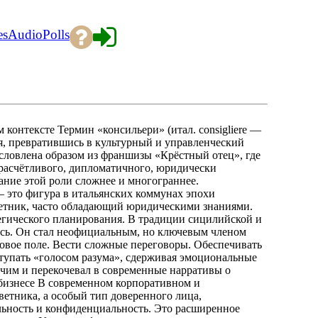
es
Audio
Polls
 контексте Термин «консильери» (итал. consigliere —
ия, превратившись в культурный и управленческий
условлена образом из франшизы «Крёстный отец», где
расчётливого, дипломатичного, юридически
ание этой роли сложнее и многограннее.
 это фигура в итальянских коммунах эпохи
ветник, часто обладающий юридическими знаниями.
егического планирования. В традиции сицилийской и
сь. Он стал неофициальным, но ключевым членом
вовое поле. Вести сложные переговоры. Обеспечивать
упать «голосом разума», сдерживая эмоциональные
учим и перекочевал в современные нарративы о
 бизнесе В современном корпоративном и
ветника, а особый тип доверенного лица,
ьность и конфиденциальность. Это расширенное