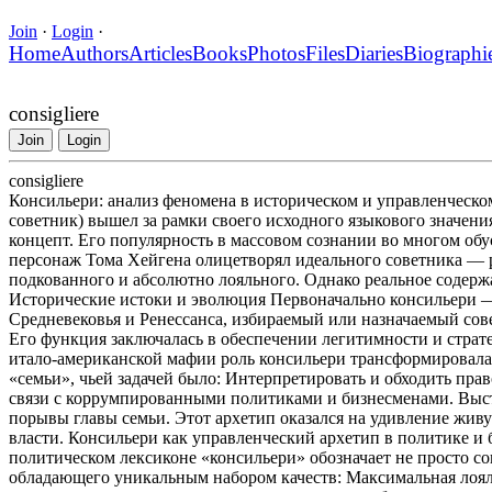
Join
·
Login
·
Home
Authors
Articles
Books
Photos
Files
Diaries
Biographi
consigliere
Join
Login
consigliere
Консильери: анализ феномена в историческом и управленческом
советник) вышел за рамки своего исходного языкового значен
концепт. Его популярность в массовом сознании во многом об
персонаж Тома Хейгена олицетворял идеального советника — 
подкованного и абсолютно лояльного. Однако реальное содерж
Исторические истоки и эволюция Первоначально консильери —
Средневековья и Ренессанса, избираемый или назначаемый со
Его функция заключалась в обеспечении легитимности и страт
итало-американской мафии роль консильери трансформировала
«семьи», чьей задачей было: Интерпретировать и обходить пра
связи с коррумпированными политиками и бизнесменами. Выст
порывы главы семьи. Этот архетип оказался на удивление жив
власти. Консильери как управленческий архетип в политике и
политическом лексиконе «консильери» обозначает не просто со
обладающего уникальным набором качеств: Максимальная лоял