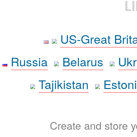
L
US-Great Brit
Russia
Belarus
Ukr
Tajikistan
Eston
Create and store yo