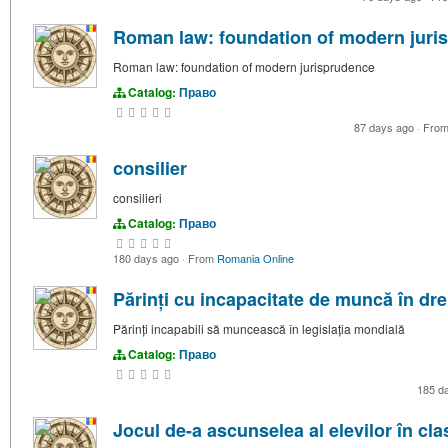
Roman law: foundation of modern juri
Roman law: foundation of modern jurisprudence
Catalog:
Право
87 days ago
·
Fro
consilier
consilieri
Catalog:
Право
180 days ago
·
From
Romania Online
Părinți cu incapacitate de muncă în drep
Părinți incapabili să muncească în legislația mondială
Catalog:
Право
185 d
Jocul de-a ascunselea al elevilor în cl