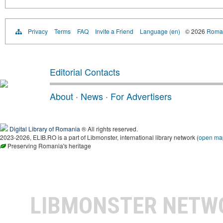
Privacy
Terms
FAQ
Invite a Friend
Language (en)
© 2026
Roman
Editorial Contacts
About
·
News
·
For Advertisers
Digital Library of Romania
® All rights reserved.
2023-2026, ELIB.RO is a part of Libmonster, international library network (
open ma
Preserving Romania's heritage
LIBMONSTER NET