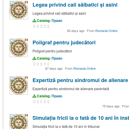
Legea privind caii sălbatici și asini
Legea privind caii sălbatici și asini
Catalog:
Право
60 days ago
·
From
Romania Online
Poligraf pentru judecători
Poligraf pentru judecători
Catalog:
Право
67 days ago
·
From
Romania Online
Expertiză pentru sindromul de alienare
Expertiză pentru sindromul de alienare parentală
Catalog:
Право
75 days ago
·
Fro
Simulația fricii la o fată de 10 ani în ins
Simulația fricii la o fată de 10 ani în tribunal