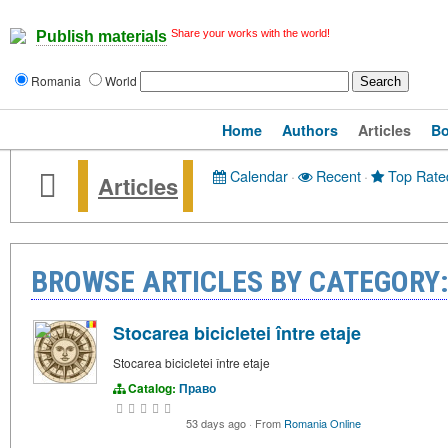
Share your works with the world!
Publish materials
Romania
World
Home
Authors
Articles
B
Calendar
·
Recent
·
Top Rate
Articles
BROWSE ARTICLES BY CATEGORY
Stocarea bicicletei între etaje
Stocarea bicicletei între etaje
Catalog:
Право
53 days ago
·
From
Romania Online