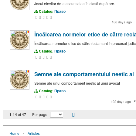
Jocul elevilor de-a ascunselea în clasă după ore.
Catalog:
Право
186 days ago
·
F
Încălcarea normelor etice de către recl
Încălcarea normelor etice de către reclamant în procesul judic
Catalog:
Право
Semne ale comportamentului neetic al 
Semne ale unui comportament neetic al unui avocat
Catalog:
Право
192 days ago
·
F
1-14
of
47
Per page:
›
Home
Articles