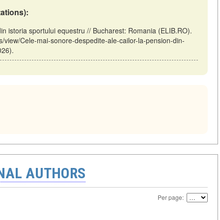
tations):
din istoria sportului equestru // Bucharest: Romania (ELIB.RO).
es/view/Cele-mai-sonore-despedite-ale-cailor-la-pension-din-
026).
ONAL AUTHORS
Per page: