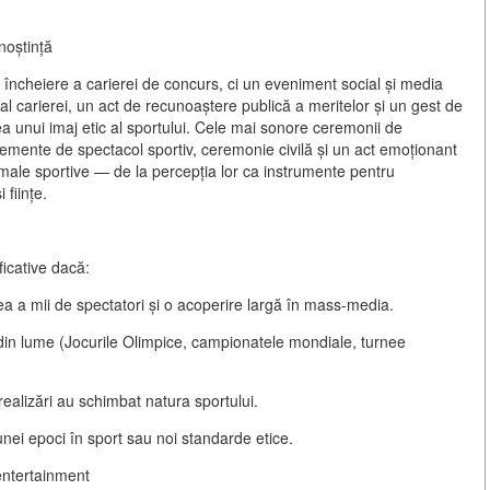
noștință
 încheiere a carierei de concurs, ci un eveniment social și media
al carierei, un act de recunoaștere publică a meritelor și un gest de
 unui imaj etic al sportului. Cele mai sonore ceremonii de
elemente de spectacol sportiv, ceremonie civilă și un act emoționant
nimale sportive — de la percepția lor ca instrumente pentru
 ființe.
ficative dacă:
ea a mii de spectatori și o acoperire largă în mass-media.
din lume
(Jocurile Olimpice, campionatele mondiale, turnee
 realizări au schimbat natura sportului.
nei epoci în sport sau noi standarde etice.
 entertainment