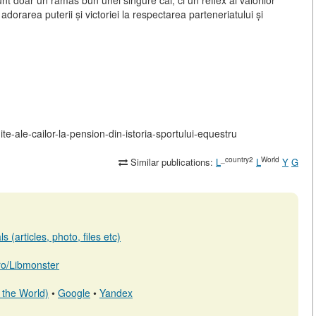
nt doar un rămas bun unei singure cai, ci un reflex al valorilor
dorarea puterii și victoriei la respectarea parteneriatului și
te-ale-cailor-la-pension-din-istoria-sportului-equestru
_country2
World
Similar publications:
L
L
Y
G
 (articles, photo, files etc)
.ro/Libmonster
 the World)
•
Google
•
Yandex