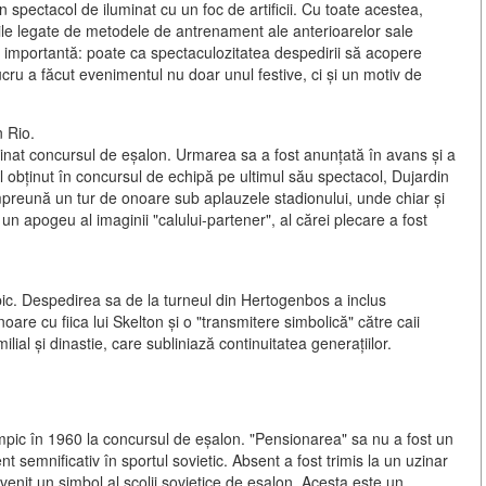
spectacol de iluminat cu un foc de artificii. Cu toate acestea,
le legate de metodele de antrenament ale anterioarelor sale
e importantă:
poate ca spectaculozitatea despedirii să acopere
cru a făcut evenimentul nu doar unul festive, ci și un motiv de
n Rio.
ominat concursul de eșalon. Urmarea sa a fost anunțată în avans și a
ul obținut în concursul de echipă pe ultimul său spectacol, Dujardin
 împreună un tur de onoare sub aplauzele stadionului, unde chiar și
t un
apogeu al imaginii "calului-partener"
, al cărei plecare a fost
pic. Despedirea sa de la turneul din Hertogenbos a inclus
are cu fiica lui Skelton și o "transmitere simbolică" către caii
ilial și dinastie
, care subliniază continuitatea generațiilor.
impic în 1960 la concursul de eșalon. "Pensionarea" sa nu a fost un
nt semnificativ în sportul sovietic. Absent a fost trimis la un uzinar
venit un simbol al școlii sovietice de eșalon. Acesta este un