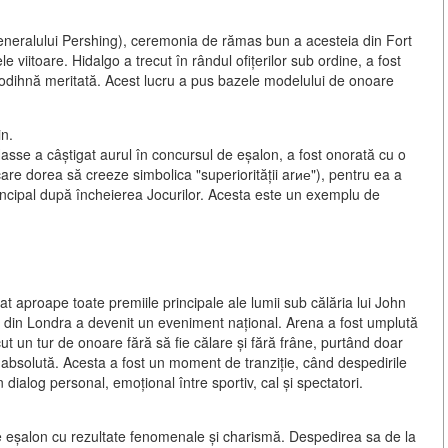
 generalului Pershing), ceremonia de rămas bun a acesteia din Fort
iitoare. Hidalgo a trecut în rândul ofițerilor sub ordine, a fost
la odihnă meritată. Acest lucru a pus bazele modelului
de onoare
in.
asse a câștigat aurul în concursul de eșalon, a fost onorată cu o
care dorea să creeze simbolica "superiorității arие"), pentru ea a
rincipal după încheierea Jocurilor. Acesta este un exemplu de
gat aproape toate premiile principale ale lumii sub călăria lui John
" din Londra a devenit un eveniment național. Arena a fost umplută
t un tur de onoare fără să fie călare și fără frâne, purtând doar
absolută. Acesta a fost un
moment de tranziție
, când despedirile
 dialog personal, emoțional între sportiv, cal și spectatori.
de eșalon cu rezultate fenomenale și charismă. Despedirea sa de la