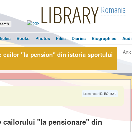
LIBRARY
Romania
ticles
Books
Photos
Files
Diaries
Biographies
Audi
Artic
cailor "la pension" din istoria sportului
Libmonster ID: RO-1552
 cailorului "la pensionare" din