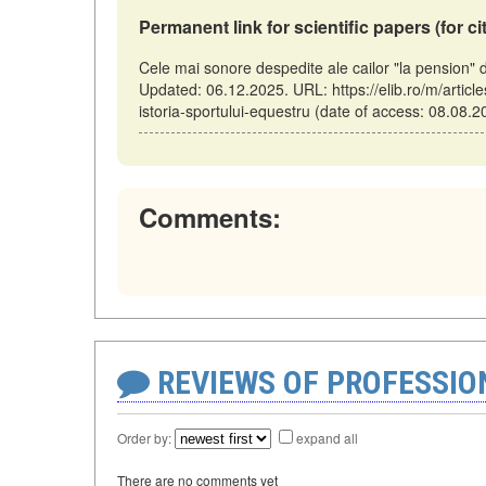
Permanent link for scientific papers (for ci
Cele mai sonore despedite ale cailor "la pension" 
Updated: 06.12.2025. URL: https://elib.ro/m/articl
istoria-sportului-equestru (date of access: 08.08.2
Comments:
REVIEWS OF PROFESSI
Order by:
expand all
There are no comments yet