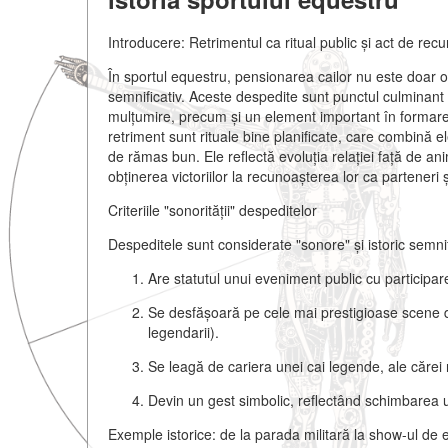
Introducere: Retrimentul ca ritual public și act de recu
În sportul equestru, pensionarea cailor nu este doar o
semnificativ. Aceste despedite sunt punctul culminant 
mulțumire, precum și un element important în formarea
retriment sunt rituale bine planificate, care combină 
de rămas bun. Ele reflectă evoluția relației față de a
obținerea victoriilor la recunoașterea lor ca parteneri și
Criteriile "sonorității" despeditelor
Despeditele sunt considerate "sonore" și istoric semni
Are statutul unui eveniment public
cu participar
Se desfășoară pe cele mai prestigioase scene 
legendarii).
Se leagă de cariera unei cai legende
, ale cărei
Devin un gest simbolic
, reflectând schimbarea u
Exemple istorice: de la parada militară la show-ul de