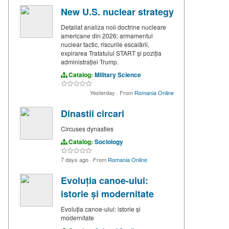
New U.S. nuclear strategy
Detaliat analiza noii doctrine nucleare
americane din 2026: armamentul
nuclear tactic, riscurile escalării,
expirarea Tratatului START și poziția
administrației Trump.
Catalog:
Military Science
Yesterday
·
From
Romania Online
Dinastii circari
Circuses dynasties
Catalog:
Sociology
7 days ago
·
From
Romania Online
Evoluția canoe-ului:
istorie și modernitate
Evoluția canoe-ului: istorie și
modernitate