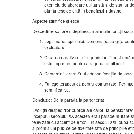
exemplu de
abordare utilitaristă și de stat
, unde
pământesc de elită în beneficiul industriei.
Aspecte științifice și etice
Despedirile sonore îndeplinesc mai multe funcții socia
Legitimarea sportului:
Demonstrează grijă pentru
exploatare.
Crearea narativelor și legendelor:
Transformă car
este important pentru atragerea publicului.
Comercializarea:
Sunt adesea însoțite de lans
Funcție terapeutică pentru comunitate:
Permite s
semnificative.
Concluzie: De la paradă la parteneriat
Evoluția despedirilor publice ale cailor "la pensionare
începutul secolului XX acestea erau
parade militare sa
televizate cu accent pe emoții
. În secolul XXI, după s
și
promisiuni publice de fidelitate față de principiile eti