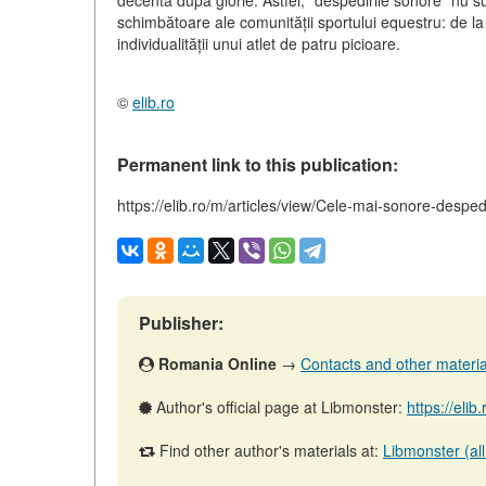
decentă după glorie. Astfel, "despedirile sonore" nu su
schimbătoare ale comunității sportului equestru: de la a
individualității unui atlet de patru picioare.
©
elib.ro
Permanent link to this publication:
https://elib.ro/m/articles/view/Cele-mai-sonore-despedi
Publisher:
Romania Online
→
Contacts and other materials
Author's official page at Libmonster:
https://elib
Find other author's materials at:
Libmonster (all