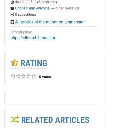
06.12.2025 (245 days ago)
→
other headings
Спорт и физкультура
0 subscribers
All articles of the author on Libmonster
Official page:
https://elib.ro/Libmonster
RATING
0 votes
RELATED ARTICLES