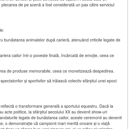
 plecarea de pe scenă a fost considerată un pas către serviciul
le:
 bunăstarea animalelor după carieră, atenuând criticile legate de
iera cailor într-o poveste finală, încărcată de emoție, ceea ce
area de produse memorabile, ceea ce monetizează despedirea.
pectatorilor și sportivilor să trăiască colectiv sfârșitul unei epoci
" reflectă o transformare generală a sportului equestru. Dacă la
u acte politice
, la sfârșitul secolului XX au devenit
show-uri
candalurile legate de bunăstarea cailor, aceste ceremonii au devenit
ce
, o demonstrație că campionii mari merită onoare și o viață