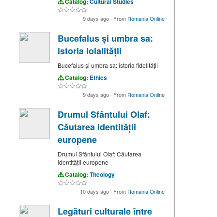
Catalog:
Cultural Studies
9 days ago
·
From
Romania Online
Bucefalus și umbra sa:
istoria loialității
Bucefalus și umbra sa: istoria fidelității
Catalog:
Ethics
9 days ago
·
From
Romania Online
Drumul Sfântului Olaf:
Căutarea identității
europene
Drumul Sfântului Olaf: Căutarea
identității europene
Catalog:
Theology
10 days ago
·
From
Romania Online
Legături culturale între