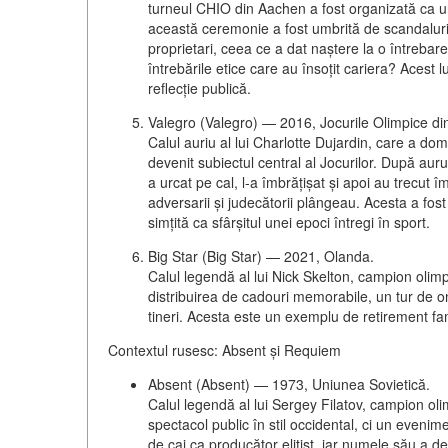
turneul CHIO din Aachen a fost organizată ca un 
această ceremonie a fost umbrită de scandaluri
proprietari, ceea ce a dat naștere la o întrebar
întrebările etice care au însoțit cariera?
Acest lu
reflecție publică.
Valegro (Valegro) — 2016, Jocurile Olimpice di
Calul auriu al lui Charlotte Dujardin, care a d
devenit subiectul central al Jocurilor. După aur
a urcat pe cal, l-a îmbrățișat și apoi au trecut
adversarii și judecătorii plângeau. Acesta a fos
simțită ca sfârșitul unei epoci întregi în sport.
Big Star (Big Star) — 2021, Olanda.
Calul legendă al lui Nick Skelton, campion olim
distribuirea de cadouri memorabile, un tur de ono
tineri. Acesta este un exemplu de
retirement fam
Contextul rusesc: Absent și Requiem
Absent (Absent) — 1973, Uniunea Sovietică.
Calul legendă al lui Sergey Filatov, campion ol
spectacol public în stil occidental, ci un evenime
de cai ca producător elitist, iar numele său a de