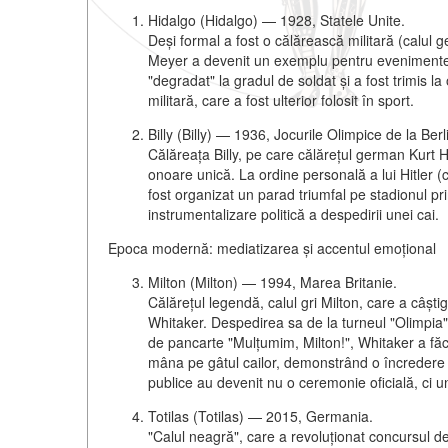
Hidalgo (Hidalgo) — 1928, Statele Unite.
Deși formal a fost o călărească militară (calul
Meyer a devenit un exemplu pentru evenimentele v
"degradat" la gradul de soldat și a fost trimis 
militară
, care a fost ulterior folosit în sport.
Billy (Billy) — 1936, Jocurile Olimpice de la Berl
Călăreața Billy, pe care călărețul german Kurt H
onoare unică. La ordine personală a lui Hitler (
fost organizat un parad triumfal pe stadionul p
instrumentalizare politică
a despedirii unei cai.
Epoca modernă: mediatizarea și accentul emoțional
Milton (Milton) — 1994, Marea Britanie.
Călărețul legendă, calul gri Milton, care a câști
Whitaker. Despedirea sa de la turneul "Olimpia
de pancarte "Mulțumim, Milton!", Whitaker a făcu
mâna pe gâtul cailor, demonstrând o încredere 
publice au devenit nu o ceremonie oficială, ci un
Totilas (Totilas) — 2015, Germania.
"Calul neagră", care a revoluționat concursul 