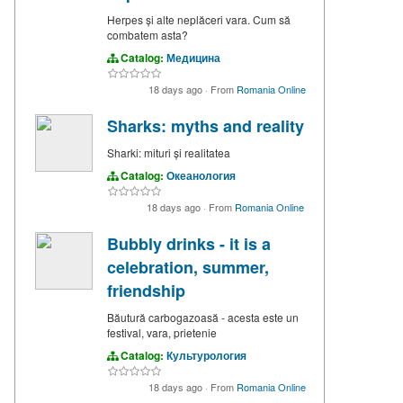
Herpes și alte neplăceri vara. Cum să
combatem asta?
Catalog:
Медицина
18 days ago
·
From
Romania Online
Sharks: myths and reality
Sharki: mituri și realitatea
Catalog:
Океанология
18 days ago
·
From
Romania Online
Bubbly drinks - it is a
celebration, summer,
friendship
Băutură carbogazoasă - acesta este un
festival, vara, prietenie
Catalog:
Культурология
18 days ago
·
From
Romania Online