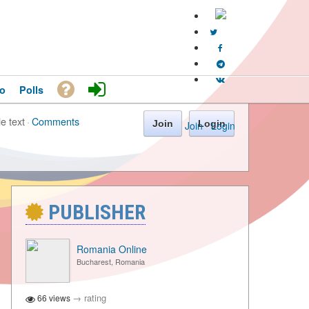
o
Polls
le text
·
Comments
Join
Login
Join
·
Login
PUBLISHER
Romania Online
Bucharest, Romania
→
rating
66 views