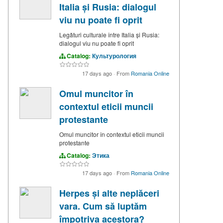
Italia și Rusia: dialogul
viu nu poate fi oprit
Legături culturale între Italia și Rusia:
dialogul viu nu poate fi oprit
Catalog:
Культурология
17 days ago
·
From
Romania Online
Omul muncitor în
contextul eticii muncii
protestante
Omul muncitor în contextul eticii muncii
protestante
Catalog:
Этика
17 days ago
·
From
Romania Online
Herpes și alte neplăceri
vara. Cum să luptăm
împotriva acestora?