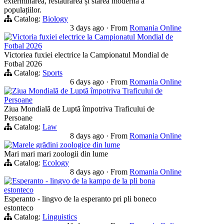
exterminarea, restaurarea și starea modernă a
populațiilor.
Catalog:
Biology
3 days ago
·
From
Romania Online
Victoria fuxiei electrice la Campionatul Mondial de
Fotbal 2026
Victoriea fuxiei electrice la Campionatul Mondial de
Fotbal 2026
Catalog:
Sports
6 days ago
·
From
Romania Online
Ziua Mondială de Luptă împotriva Traficului de
Persoane
Ziua Mondială de Luptă împotriva Traficului de
Persoane
Catalog:
Law
8 days ago
·
From
Romania Online
Marele grădini zoologice din lume
Mari mari mari zoologii din lume
Catalog:
Ecology
8 days ago
·
From
Romania Online
Esperanto - lingvo de la kampo de la pli bona
estonteco
Esperanto - lingvo de la esperanto pri pli boneco
estonteco
Catalog:
Linguistics