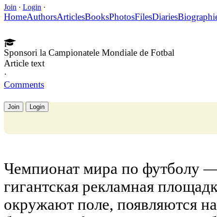
Join
·
Login
·
Home
Authors
Articles
Books
Photos
Files
Diaries
Biographi
Sponsori la Campionatele Mondiale de Fotbal
Article text
·
Comments
Join
Login
Чемпионат мира по футболу — э
гигантская рекламная площад
окружают поле, появляются на