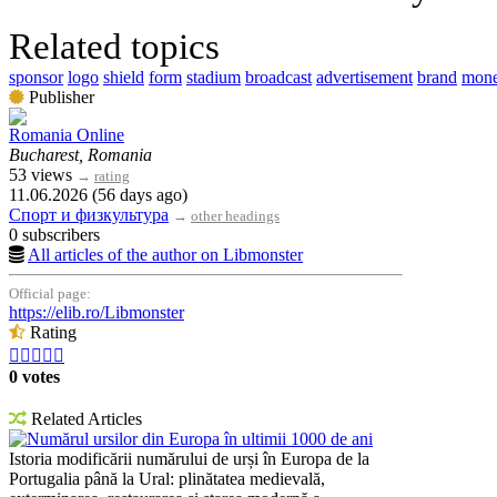
Related topics
sponsor
logo
shield
form
stadium
broadcast
advertisement
brand
mon
Publisher
Romania Online
Bucharest, Romania
53 views
→
rating
11.06.2026 (56 days ago)
Спорт и физкультура
→
other headings
0 subscribers
All articles of the author on Libmonster
Official page:
https://elib.ro/Libmonster
Rating





0 votes
Related Articles
Numărul ursilor din Europa în ultimii 1000 de ani
Istoria modificării numărului de urși în Europa de la
Portugalia până la Ural: plinătatea medievală,