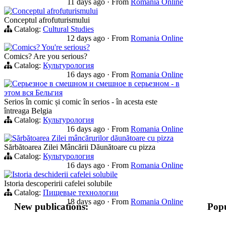
11 days ago
·
From
Romania Online
Conceptul afrofuturismului
Conceptul afrofuturismului
Catalog:
Cultural Studies
12 days ago
·
From
Romania Online
Comics? You're serious?
Comics? Are you serious?
Catalog:
Культурология
16 days ago
·
From
Romania Online
Серьезное в смешном и смешное в серьезном - в
этом вся Бельгия
Serios în comic și comic în serios - în acesta este
întreaga Belgia
Catalog:
Культурология
16 days ago
·
From
Romania Online
Sărbătoarea Zilei mâncărurilor dăunătoare cu pizza
Sărbătoarea Zilei Mâncării Dăunătoare cu pizza
Catalog:
Культурология
16 days ago
·
From
Romania Online
Istoria deschiderii cafelei solubile
Istoria descoperirii cafelei solubile
Catalog:
Пищевые технологии
18 days ago
·
From
Romania Online
New publications:
Popu