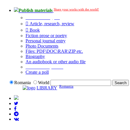
Share your works with the world!
Publish materials
Publication type?
Article, research, review
Book
Fiction prose or poetry
Personal journal entry
Photo Documents
Files: PDF\DOC\RAR\ZIP etc.
Biography
An audiobook or other audio file
Additional options:
Create a poll
Romania
World
Romania
LIBRARY