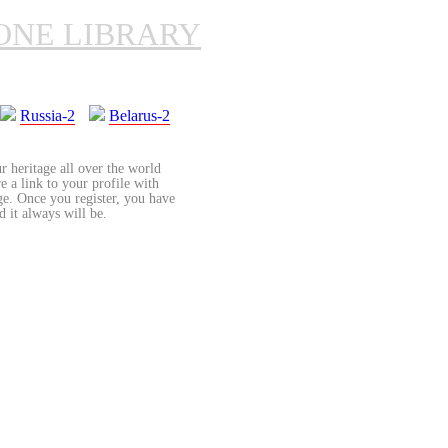
ONE LIBRARY
Russia-2
Belarus-2
r heritage all over the world
re a link to your profile with
age. Once you register, you have
d it always will be.