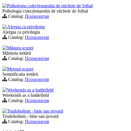
Psihologia colecționarului de etichete de fotbal
Psihologia colecționarului de etichete de fotbal
Catalog:
Психология
Alergia ca privilegiu
Alergia ca privilegiu
Catalog:
Психология
Măsura scuzei
Mărturia iertării
Catalog:
Психология
Mensul scuzei
Semnificatia iertării
Catalog:
Психология
Weekends as a battlefield
Weekends as a battlefield
Catalog:
Психология
Trudoholism - bine sau povară
Trudoholism - bine sau povară
Catalog:
Психология