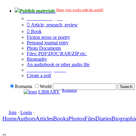
Share your works with the world!
Publish materials
Publication type?
Article, research, review
Book
Fiction prose or poetry
Personal journal entry
Photo Documents
Files: PDF\DOC\RAR\ZIP etc.
Biography
An audiobook or other audio file
Additional options:
Create a poll
Romania
World
Romania
LIBRARY
Join
·
Login
·
Home
Authors
Articles
Books
Photos
Files
Diaries
Biographi