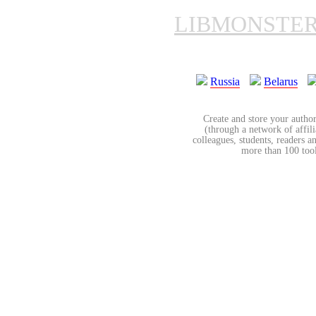
LIBMONSTE
Russia
Belarus
Create and store your author
(through a network of affilia
colleagues, students, readers a
more than 100 tools