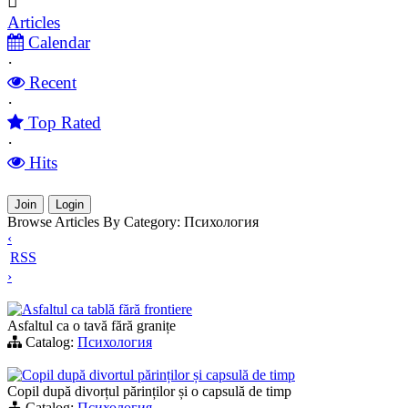
Articles
Calendar
·
Recent
·
Top Rated
·
Hits
Join
Login
Browse Articles By Category: Психология
‹
RSS
›
Asfaltul ca tablă fără frontiere
Asfaltul ca o tavă fără granițe
Catalog:
Психология
Copil după divortul părinților și capsulă de timp
Copil după divorțul părinților și o capsulă de timp
Catalog:
Психология