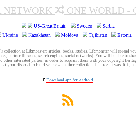
R NETWORK
ONE WORLD - 
US-Great Britain
Sweden
Serbia
Ukraine
Kazakhstan
Moldova
Tajikistan
Estonia
's collection at Libmonster: articles, books, studies. Libmonster will spread you
tes, partner libraries, search engines, social networks). You will be able to sha
nd other interested parties, in order to acquaint them with your copyright herit
 at your disposal to build your own author collection. It's free: it was, it is, an
Download app for Android