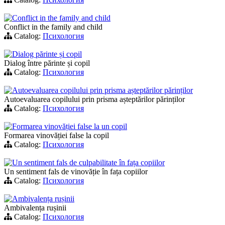
Conflict in the family and child
Conflict in the family and child
Catalog:
Психология
Dialog părinte și copil
Dialog între părinte și copil
Catalog:
Психология
Autoevaluarea copilului prin prisma așteptărilor părinților
Autoevaluarea copilului prin prisma așteptărilor părinților
Catalog:
Психология
Formarea vinovăției false la un copil
Formarea vinovăției false la copil
Catalog:
Психология
Un sentiment fals de culpabilitate în fața copiilor
Un sentiment fals de vinovăție în fața copiilor
Catalog:
Психология
Ambivalența rușinii
Ambivalența rușinii
Catalog:
Психология