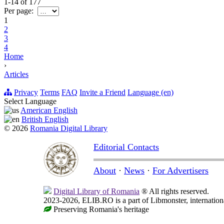
1-14
of
177
Per page:
1
2
3
4
Home
›
Articles
Privacy
Terms
FAQ
Invite a Friend
Language (en)
Select Language
American English
British English
© 2026
Romania Digital Library
Editorial Contacts
About
·
News
·
For Advertisers
Digital Library of Romania
® All rights reserved.
2023-2026, ELIB.RO is a part of Libmonster, internationa
Preserving Romania's heritage