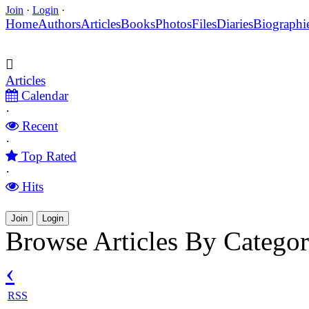
Join
·
Login
·
Home
Authors
Articles
Books
Photos
Files
Diaries
Biographi
Articles
Calendar
·
Recent
·
Top Rated
·
Hits
Join
Login
Browse Articles By Catego
‹
RSS