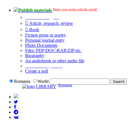
Share your works with the world!
Publish materials
Publication type?
Article, research, review
Book
Fiction prose or poetry
Personal journal entry
Photo Documents
Files: PDF\DOC\RAR\ZIP etc.
Biography
An audiobook or other audio file
Additional options:
Create a poll
Romania
World
Romania
LIBRARY