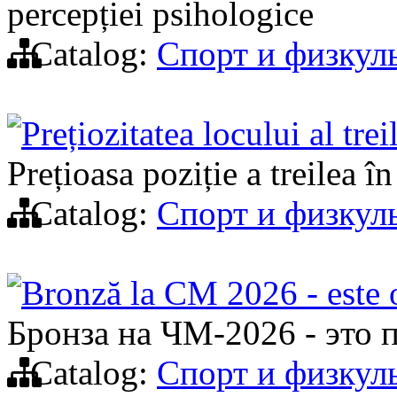
percepției psihologice
Catalog:
Спорт и физкул
Prețiozitatea locului al tre
Prețioasa poziție a treilea î
Catalog:
Спорт и физкул
Bronză la CM 2026 - este o
Бронза на ЧМ-2026 - это 
Catalog:
Спорт и физкул