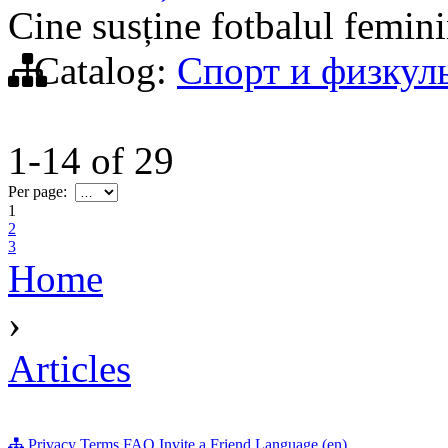
Cine susține fotbalul femin
Catalog:
Спорт и физкул
1-14
of
29
Per page:
1
2
3
Home
›
Articles
Privacy
Terms
FAQ
Invite a Friend
Language (en)