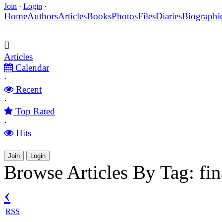
Join
·
Login
·
Home
Authors
Articles
Books
Photos
Files
Diaries
Biographi
Articles
Calendar
·
Recent
·
Top Rated
·
Hits
Join
Login
Browse Articles By Tag: fin
‹
RSS