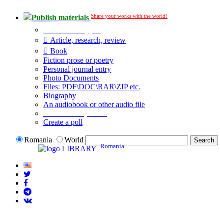
Share your works with the world!
Publish materials
Publication type?
Article, research, review
Book
Fiction prose or poetry
Personal journal entry
Photo Documents
Files: PDF\DOC\RAR\ZIP etc.
Biography
An audiobook or other audio file
Additional options:
Create a poll
Romania
World
Romania
LIBRARY