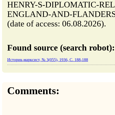
HENRY-S-DIPLOMATIC-RE
ENGLAND-AND-FLANDERS-
(date of access: 06.08.2026).
Found source (search robot):
Историк-марксист, № 3(055), 1936, C. 188-188
Comments: