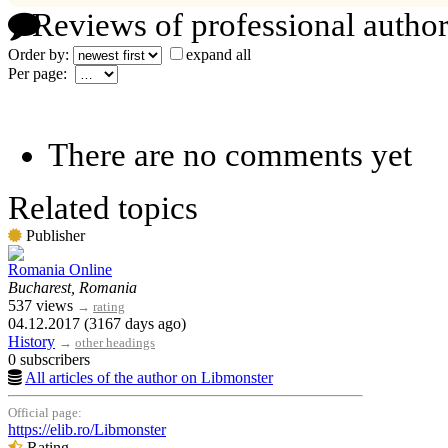
Reviews of professional author
Order by:
expand all
Per page:
There are no comments yet
Related topics
Publisher
Romania Online
Bucharest, Romania
537 views
→
rating
04.12.2017 (3167 days ago)
History
→
other headings
0 subscribers
All articles of the author on Libmonster
Official page:
https://elib.ro/Libmonster
Rating