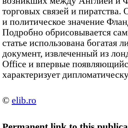
возникших между Англией и Ф
торговых связей и пиратства.
и политическое значение Флан
Подробно обрисовывается сам
статье использована богатая л
документ, извлеченный из лонд
Office и впервые появляющийс
характеризует дипломатическу
©
elib.ro
Permanent link to this publica