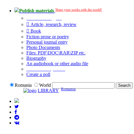
Share your works with the world!
Publish materials
Publication type?
Article, research, review
Book
Fiction prose or poetry
Personal journal entry
Photo Documents
Files: PDF\DOC\RAR\ZIP etc.
Biography
An audiobook or other audio file
Additional options:
Create a poll
Romania
World
Romania
LIBRARY