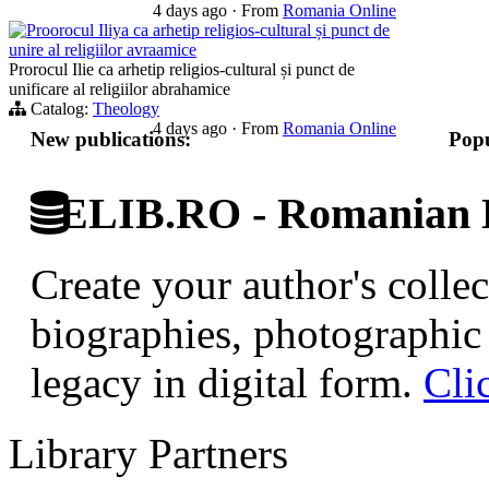
4 days ago
·
From
Romania Online
Proorocul Iliya ca arhetip religios-cultural și punct de
unire al religiilor avraamice
Prorocul Ilie ca arhetip religios-cultural și punct de
unificare al religiilor abrahamice
Catalog:
Theology
4 days ago
·
From
Romania Online
New publications:
Popu
ELIB.RO - Romanian D
Create your author's collec
biographies, photographic 
legacy in digital form.
Cli
Library Partners