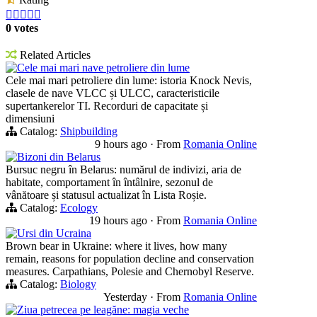





0 votes
Related Articles
Cele mai mari nave petroliere din lume
Cele mai mari petroliere din lume: istoria Knock Nevis,
clasele de nave VLCC și ULCC, caracteristicile
supertankerelor TI. Recorduri de capacitate și
dimensiuni
Catalog:
Shipbuilding
9 hours ago
·
From
Romania Online
Bizoni din Belarus
Bursuc negru în Belarus: numărul de indivizi, aria de
habitate, comportament în întâlnire, sezonul de
vânătoare și statusul actualizat în Lista Roșie.
Catalog:
Ecology
19 hours ago
·
From
Romania Online
Ursi din Ucraina
Brown bear in Ukraine: where it lives, how many
remain, reasons for population decline and conservation
measures. Carpathians, Polesie and Chernobyl Reserve.
Catalog:
Biology
Yesterday
·
From
Romania Online
Ziua petrecea pe leagăne: magia veche