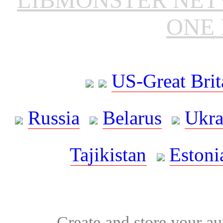
ONE 
US-Great Brit
Russia
Belarus
Ukra
Tajikistan
Estoni
Create and store your au