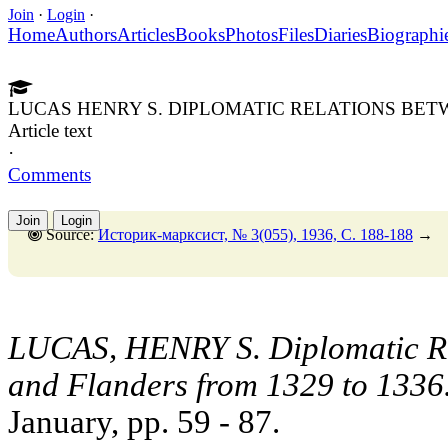
Join
·
Login
·
Home
Authors
Articles
Books
Photos
Files
Diaries
Biographi
LUCAS HENRY S. DIPLOMATIC RELATIONS BET
Article text
·
Comments
Join
Login
Source:
Историк-марксист, № 3(055), 1936, C. 188-188
→
LUCAS, HENRY S. Diplomatic Re
and Flanders from 1329 to 1336
January, pp. 59 - 87.