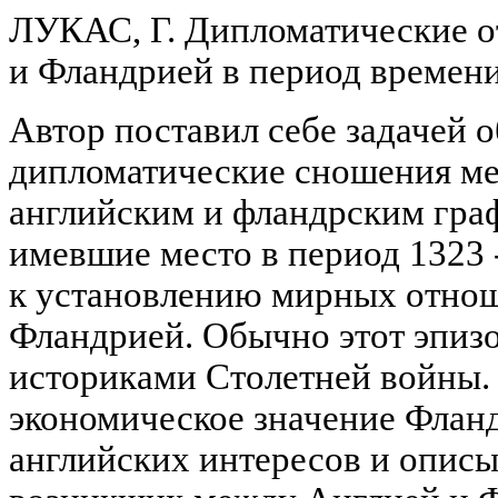
ЛУКАС, Г. Дипломатические 
и Фландрией в период времени 
Автор поставил себе задачей 
дипломатические сношения ме
английским и фландрским гра
имевшие место в период 1323 -
к установлению мирных отно
Фландрией. Обычно этот эпиз
историками Столетней войны. 
экономическое значение Фланд
английских интересов и описы