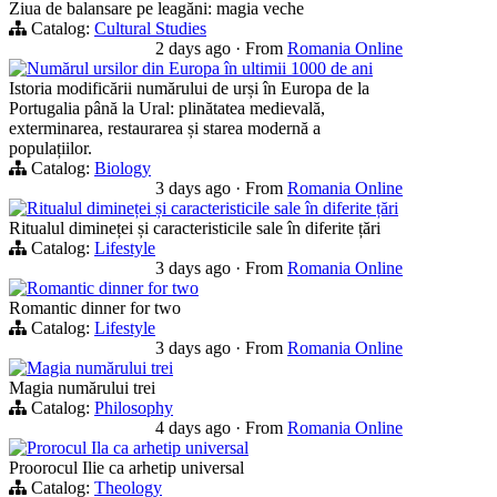
Ziua de balansare pe leagăni: magia veche
Catalog:
Cultural Studies
2 days ago
·
From
Romania Online
Numărul ursilor din Europa în ultimii 1000 de ani
Istoria modificării numărului de urși în Europa de la
Portugalia până la Ural: plinătatea medievală,
exterminarea, restaurarea și starea modernă a
populațiilor.
Catalog:
Biology
3 days ago
·
From
Romania Online
Ritualul dimineței și caracteristicile sale în diferite țări
Ritualul dimineței și caracteristicile sale în diferite țări
Catalog:
Lifestyle
3 days ago
·
From
Romania Online
Romantic dinner for two
Romantic dinner for two
Catalog:
Lifestyle
3 days ago
·
From
Romania Online
Magia numărului trei
Magia numărului trei
Catalog:
Philosophy
4 days ago
·
From
Romania Online
Prorocul Ila ca arhetip universal
Proorocul Ilie ca arhetip universal
Catalog:
Theology