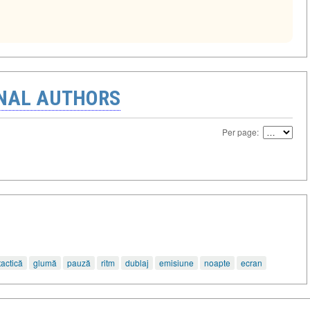
ONAL AUTHORS
Per page:
tactică
glumă
pauză
ritm
dublaj
emisiune
noapte
ecran