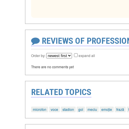
REVIEWS OF PROFESSI
Order by:
expand all
There are no comments yet
RELATED TOPICS
microfon
voce
stadion
gol
meciu
emoție
frază