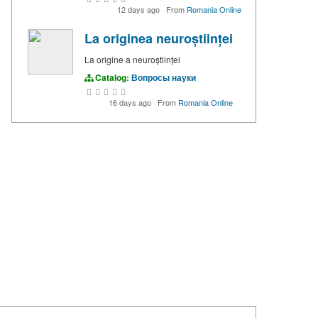
12 days ago
·
From
Romania Online
La originea neuroștiinței
La origine a neuroștiinței
Catalog:
Вопросы науки
16 days ago
·
From
Romania Online