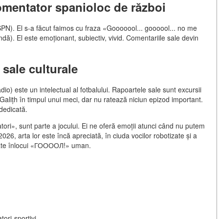
omentator spanioloc de război
SPN). El s-a făcut faimos cu fraza «Gooooool... goooool... no me
). El este emoționant, subiectiv, vivid. Comentariile sale devin
 sale culturale
o) este un intelectual al fotbalului. Rapoartele sale sunt excursii
au Galițh în timpul unui meci, dar nu ratează niciun epizod important.
dedicată.
tori», sunt parte a jocului. Ei ne oferă emoții atunci când nu putem
 2026, arta lor este încă apreciată, în ciuda vocilor robotizate și a
 poate înlocui «ГООООЛ!» uman.
tori-sportivi