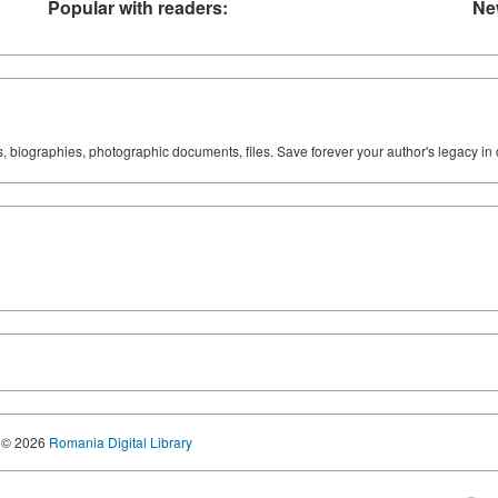
Popular with readers:
Ne
ks, biographies, photographic documents, files. Save forever your author's legacy in 
© 2026
Romania Digital Library