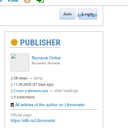
o
Polls
Join
Login
Join
·
Login
PUBLISHER
Romania Online
Bucharest, Romania
→
rating
58 views
11.06.2026 (57 days ago)
→
other headings
Спорт и физкультура
0 subscribers
All articles of the author on Libmonster
Official page:
https://elib.ro/Libmonster