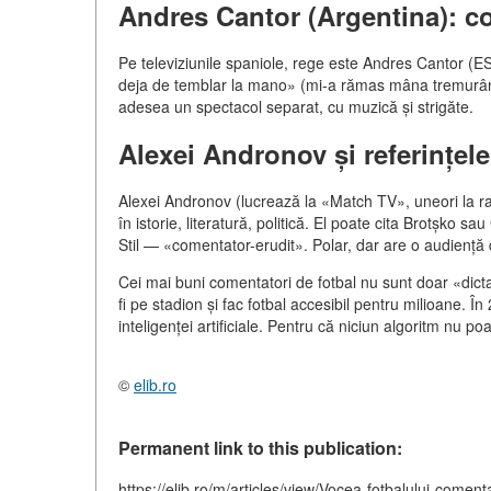
Andres Cantor (Argentina): c
Pe televiziunile spaniole, rege este Andres Cantor (E
deja de temblar la mano» (mi-a rămas mâna tremurândă
adesea un spectacol separat, cu muzică și strigăte.
Alexei Andronov și referințele
Alexei Andronov (lucrează la «Match TV», uneori la radi
în istorie, literatură, politică. El poate cita Brotșko s
Stil — «comentator-erudit». Polar, dar are o audiență 
Cei mai buni comentatori de fotbal nu sunt doar «dicta
fi pe stadion și fac fotbal accesibil pentru milioane. În
inteligenței artificiale. Pentru că niciun algoritm nu
©
elib.ro
Permanent link to this publication:
https://elib.ro/m/articles/view/Vocea-fotbalului-comenta