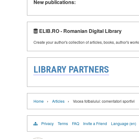
New publications:
ELIB.RO - Romanian Digital Library
Create your author's collection of articles, books, author's wor
LIBRARY PARTNERS
›
›
Home
Articles
Vocea fotbalului: comentatori sportivi
Privacy
Terms
FAQ
Invite a Friend
Language (en)