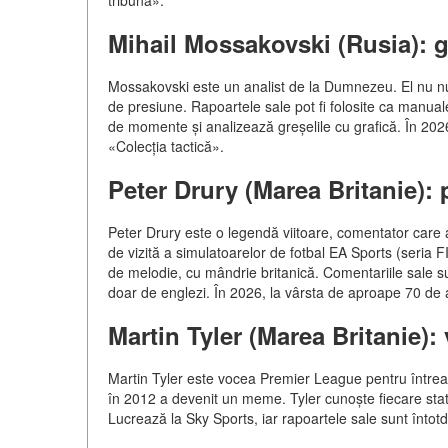
Mihail Mossakovski (Rusia): g
Mossakovski este un analist de la Dumnezeu. El nu numa
de presiune. Rapoartele sale pot fi folosite ca manu
de momente și analizează greșelile cu grafică. În 202
«Colecția tactică».
Peter Drury (Marea Britanie): 
Peter Drury este o legendă viitoare, comentator care a
de vizită a simulatoarelor de fotbal EA Sports (seria 
de melodie, cu mândrie britanică. Comentariile sale su
doar de englezi. În 2026, la vârsta de aproape 70 de 
Martin Tyler (Marea Britanie)
Martin Tyler este vocea Premier League pentru întreag
în 2012 a devenit un meme. Tyler cunoște fiecare statis
Lucrează la Sky Sports, iar rapoartele sale sunt întot