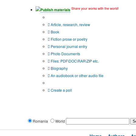
Share your works with the world!
Publish materials
Publication type?
Article, research, review
Book
Fiction prose or poetry
Personal journal entry
Photo Documents
Files: PDF\DOC\RAR\ZIP etc.
Biography
An audiobook or other audio file
Additional options:
Create a poll
Romania
World