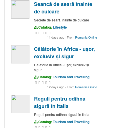
Seancă de seară înainte
de culcare
Secrete de seară înainte de culcare
Catalog:
Lifestyle
11 days ago
·
From
Romania Online
Călătorie în Africa - ușor,
exclusiv și sigur
Călătorie în Africa - ușor, exclusiv și
sigur
Catalog:
Tourism and Travelling
12 days ago
·
From
Romania Online
Reguli pentru odihna
sigură în Italia
Reguli pentru odihna sigură în Italia
Catalog:
Tourism and Travelling