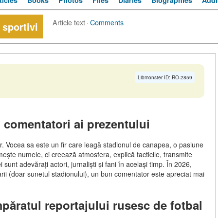
ticles
Books
Photos
Files
Diaries
Biographies
Audi
Article text
·
Comments
 sportivi
Libmonster ID: RO-2859
i comentatori ai prezentului
. Vocea sa este un fir care leagă stadionul de canapea, o pasiune
ște numele, ci creează atmosfera, explică tacticile, transmite
i sunt adevărați actori, jurnaliști și fani în același timp. În 2026,
ii (doar sunetul stadionului), un bun comentator este apreciat mai
păratul reportajului rusesc de fotbal