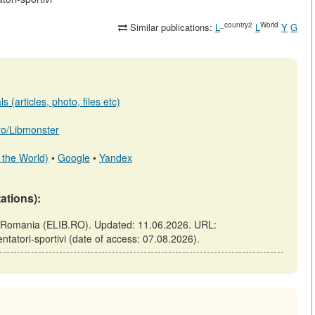
_country2
World
Similar publications:
L
L
Y
G
 (articles, photo, files etc)
.ro/Libmonster
 the World)
•
Google
•
Yandex
tations):
st: Romania (ELIB.RO). Updated: 11.06.2026. URL:
entatori-sportivi (date of access: 07.08.2026).