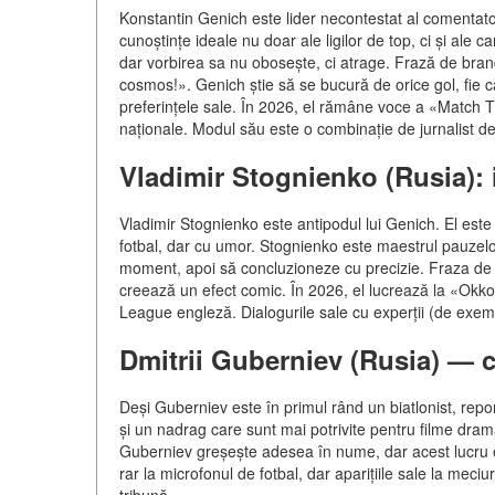
Konstantin Genich este lider necontestat al comentatori
cunoștințe ideale nu doar ale ligilor de top, ci și ale 
dar vorbirea sa nu obosește, ci atrage. Frază de bran
cosmos!». Genich știe să se bucură de orice gol, fie 
preferințele sale. În 2026, el rămâne voce a «Match T
naționale. Modul său este o combinație de jurnalist de fo
Vladimir Stognienko (Rusia): 
Vladimir Stognienko este antipodul lui Genich. El este
fotbal, dar cu umor. Stognienko este maestrul pauzelo
moment, apoi să concluzioneze cu precizie. Fraza de 
creează un efect comic. În 2026, el lucrează la «Okk
League engleză. Dialogurile sale cu experții (de exem
Dmitrii Guberniev (Rusia) — c
Deși Guberniev este în primul rând un biatlonist, repor
și un nadrag care sunt mai potrivite pentru filme dram
Guberniev greșește adesea în nume, dar acest lucru es
rar la microfonul de fotbal, dar aparițiile sale la mec
tribună».