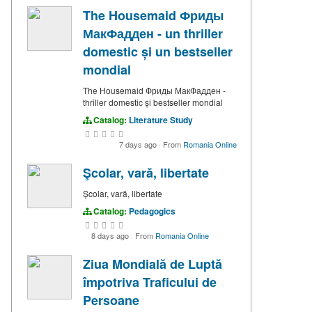
The Housemaid Фриды
МакФадден - un thriller
domestic și un bestseller
mondial
The Housemaid Фриды МакФадден -
thriller domestic și bestseller mondial
Catalog:
Literature Study
7 days ago
·
From
Romania Online
Şcolar, vară, libertate
Școlar, vară, libertate
Catalog:
Pedagogics
8 days ago
·
From
Romania Online
Ziua Mondială de Luptă
împotriva Traficului de
Persoane