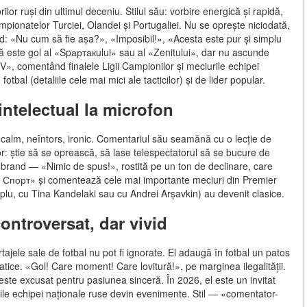
lor ruși din ultimul deceniu. Stilul său: vorbire energică și rapidă,
campionatelor Turciei, Olandei și Portugaliei. Nu se oprește niciodată,
d: «Nu cum să fie așa?», «Imposibil!», «Acesta este pur și simplu
că este gol al «Spартакului» sau al «Zenitului», dar nu ascunde
V», comentând finalele Ligii Campionilor și meciurile echipei
tbal (detaliile cele mai mici ale tacticilor) și de lider popular.
intelectual la microfon
 calm, neîntors, ironic. Comentariul său seamănă cu o lecție de
r: știe să se oprească, să lase telespectatorul să se bucure de
brand — «Nimic de spus!», rostită pe un ton de declinare, care
o Спорт» și comentează cele mai importante meciuri din Premier
plu, cu Tina Kandelaki sau cu Andrei Arșavkin) au devenit clasice.
ontroversat, dar vivid
tajele sale de fotbal nu pot fi ignorate. El adaugă în fotbal un patos
atice. «Gol! Care moment! Care lovitură!», pe marginea ilegalității.
te excusat pentru pasiunea sinceră. În 2026, el este un invitat
iurile echipei naționale ruse devin evenimente. Stil — «comentator-