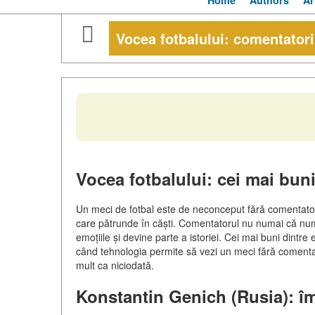
Home
Authors
Ar
Vocea fotbalului: comentatori
Vocea fotbalului: cei mai bun
Un meci de fotbal este de neconceput fără comentator
care pătrunde în căști. Comentatorul nu numai că nume
emoțiile și devine parte a istoriei. Cei mai buni dintre e
când tehnologia permite să vezi un meci fără comentar
mult ca niciodată.
Konstantin Genich (Rusia): îm