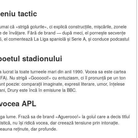
eniu tactic
i că «strigă golurile», ci explică construcțiile, mișcările, zonele
ale de învățare. Fără de brand — după meci, el pornește secvențe
6, el comentează La Liga spaniolă și Serie A, și conduce podcastul
poetul stadionului
 lucrat la toate turneele mari din anii 1990. Vocea sa este cartea
FIFA). Nu strigă «Goooool!» cu entuziasm, ci îl pronunță pe un ton
nt poezie: comparații imaginate, expresii literare, umor, înțelese
ani, Drury este încă în emisiune la BBC.
: vocea APL
a lume. Frază sa de brand «Aguerooo!» la golul care a decis titlul
tică, nu își ridică vocea, dar creează tensiune prin intonație.
deauna reținute, dar profunde.