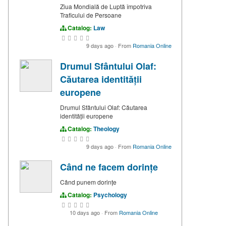
Ziua Mondială de Luptă împotriva
Traficului de Persoane
Catalog:
Law
9 days ago
·
From
Romania Online
Drumul Sfântului Olaf:
Căutarea identității
europene
Drumul Sfântului Olaf: Căutarea
identității europene
Catalog:
Theology
9 days ago
·
From
Romania Online
Când ne facem dorințe
Când punem dorințe
Catalog:
Psychology
10 days ago
·
From
Romania Online