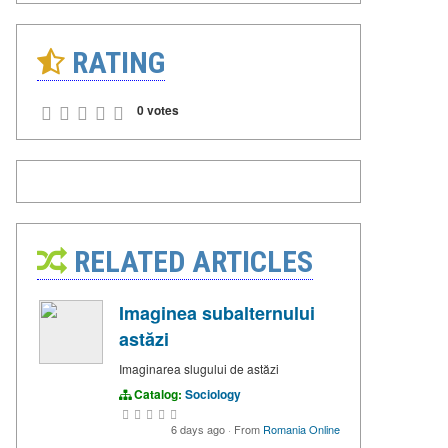
RATING
0 votes
RELATED ARTICLES
Imaginea subalternului
astăzi
Imaginarea slugului de astăzi
Catalog:
Sociology
6 days ago
·
From
Romania Online