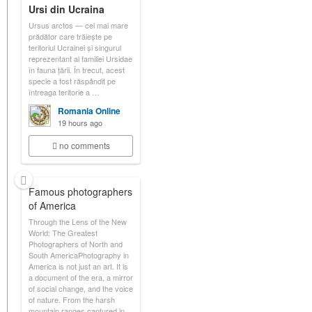
Ursi din Ucraina
Ursus arctos — cel mai mare
prădător care trăiește pe
teritoriul Ucrainei și singurul
reprezentant al familiei Ursidae
în fauna țării. În trecut, acest
specie a fost răspândit pe
întreaga teritorie a …
Romania Online
19 hours ago
no comments
Famous photographers
of America
Through the Lens of the New
World: The Greatest
Photographers of North and
South AmericaPhotography in
America is not just an art. It is
a document of the era, a mirror
of social change, and the voice
of nature. From the harsh
mountain ranges captured in