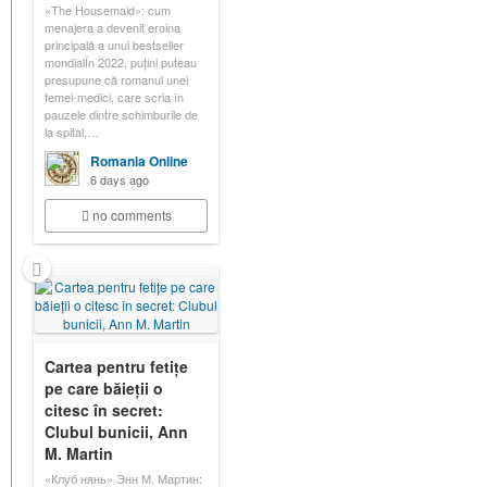
«The Housemaid»: cum
menajera a devenit eroina
principală a unui bestseller
mondialÎn 2022, puțini puteau
presupune că romanul unei
femei-medici, care scria în
pauzele dintre schimburile de
la spital,…
Romania Online
6 days ago
no comments
Cartea pentru fetițe
pe care băieții o
citesc în secret:
Clubul bunicii, Ann
M. Martin
«Клуб нянь» Энн М. Мартин: