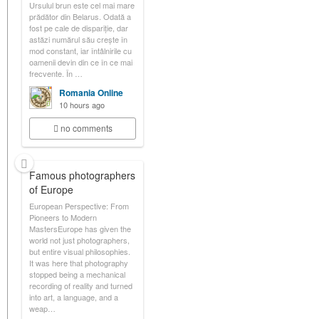
Ursulul brun este cel mai mare
prădător din Belarus. Odată a
fost pe cale de dispariție, dar
astăzi numărul său crește în
mod constant, iar întâlnirile cu
oamenii devin din ce în ce mai
frecvente. În …
Romania Online
10 hours ago
no comments
Famous photographers
of Europe
European Perspective: From
Pioneers to Modern
MastersEurope has given the
world not just photographers,
but entire visual philosophies.
It was here that photography
stopped being a mechanical
recording of reality and turned
into art, a language, and a
weap…