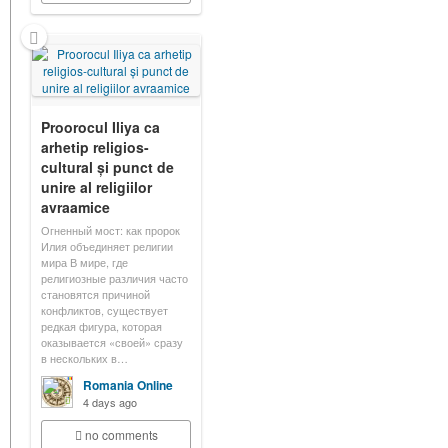
Proorocul Iliya ca
arhetip religios-
cultural și punct de
unire al religiilor
avraamice
Огненный мост: как пророк
Илия объединяет религии
мира В мире, где
религиозные различия часто
становятся причиной
конфликтов, существует
редкая фигура, которая
оказывается «своей» сразу
в нескольких в…
Romania Online
4 days ago
no comments