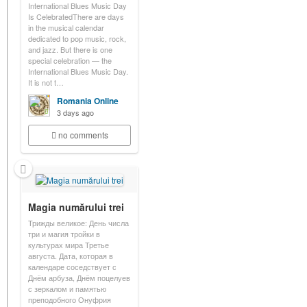
International Blues Music Day
Is CelebratedThere are days
in the musical calendar
dedicated to pop music, rock,
and jazz. But there is one
special celebration — the
International Blues Music Day.
It is not t…
Romania Online
3 days ago
no comments
Magia numărului trei
Трижды великое: День числа
три и магия тройки в
культурах мира Третье
августа. Дата, которая в
календаре соседствует с
Днём арбуза, Днём поцелуев
с зеркалом и памятью
преподобного Онуфрия