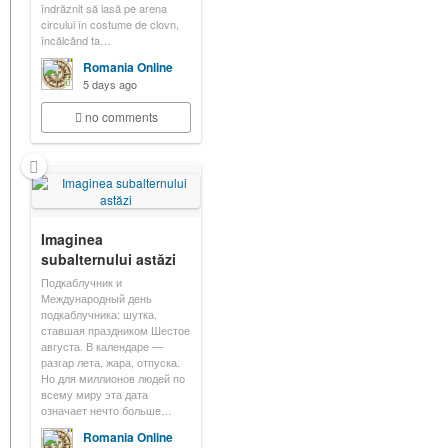
îndrăznit să iasă pe arena
circului în costume de clovn,
încălcând ta…
Romania Online
5 days ago
no comments
Imaginea
subalternului astăzi
Подкаблучник и
Международный день
подкаблучника: шутка,
ставшая праздником Шестое
августа. В календаре —
разгар лета, жара, отпуска.
Но для миллионов людей по
всему миру эта дата
означает нечто больше…
Romania Online