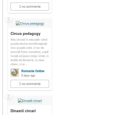
no comments
Circus pedagogy
Arta circului în educație: când
școala devine arenăImaginați-
vă o școală unde, în loc de
exerciții fizice monotone, copiii
învață să joace mingi. Unde, în
lecțiile de literatură, nu doar
citesc, ci și…
Romania Online
5 days ago
no comments
Dinastii circari