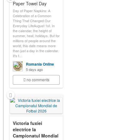
Paper Towel Day
Day of Paper Napkins: A
Celebration of a Common
Thing That Changed Our
Everyday LifeAugust 1st. In
the calendar, the height of
summer, heat, holidays. But for
millions of people around the
world, this date means more
than just a day in the calendar.
It's t…
Romania Online
5 days ago
no comments
Victoria fuxiei
electrice la
Campionatul Mondial