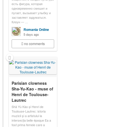
есть фигура, которая
одновременно смешит и
пугает, вызывает улыбку и
заставляет задуматься.
Клоун — …
Romania Online
5 days ago
no comments
Parisian clowness
Sha-Yu-Kao - muse of
Henri de Toulouse-
Lautrec
Shā Yǔ Kào și Henri de
Toulouse-Lautrec: istoria
muzicii și a artistului la
intersecția belle époque Ea a
fost prima femeie care a