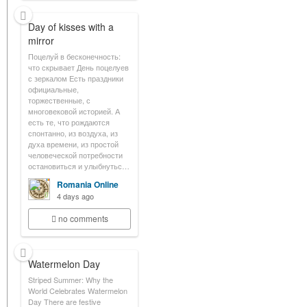
Day of kisses with a
mirror
Поцелуй в бесконечность:
что скрывает День поцелуев
с зеркалом Есть праздники
официальные,
торжественные, с
многовековой историей. А
есть те, что рождаются
спонтанно, из воздуха, из
духа времени, из простой
человеческой потребности
остановиться и улыбнутьс…
Romania Online
4 days ago
no comments
Watermelon Day
Striped Summer: Why the
World Celebrates Watermelon
Day There are festive