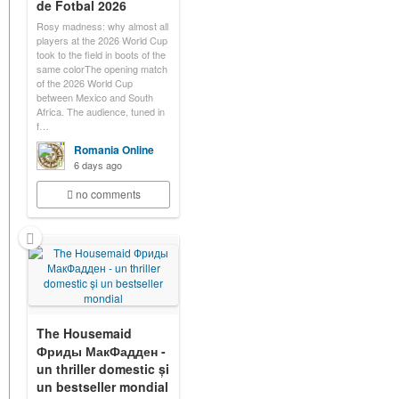
de Fotbal 2026
Rosy madness: why almost all
players at the 2026 World Cup
took to the field in boots of the
same colorThe opening match
of the 2026 World Cup
between Mexico and South
Africa. The audience, tuned in
f…
Romania Online
6 days ago
no comments
The Housemaid
Фриды МакФадден -
un thriller domestic și
un bestseller mondial