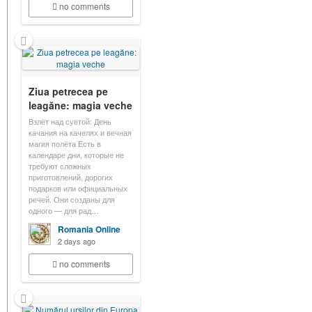
no comments
Ziua petrecea pe
leagăne: magia veche
Взлёт над суетой: День
качания на качелях и вечная
магия полёта Есть в
календаре дни, которые не
требуют сложных
приготовлений, дорогих
подарков или официальных
речей. Они созданы для
одного — для рад…
Romania Online
2 days ago
no comments