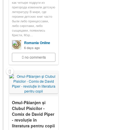
как четыре подруги из
пригорода изменили детскую
литературу В мире, где
героини детских книг часто
были либо принцессами,
либо сиротами, либо
сыщицами, появились
Кристи, Мэр…
Romania Online
6 days ago
no comments
Omul-Păianjen și
Clubul Pisicilor -
Comix de David Piper
- revoluție în
literatura pentru copii