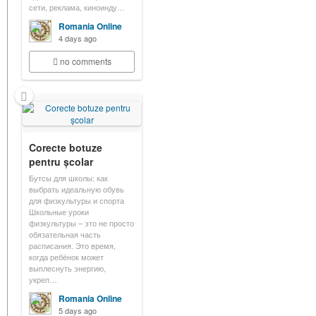
сети, реклама, киноинду…
Romania Online
4 days ago
no comments
Corecte botuze
pentru școlar
Бутсы для школы: как
выбрать идеальную обувь
для физкультуры и спорта
Школьные уроки
физкультуры – это не просто
обязательная часть
расписания. Это время,
когда ребёнок может
выплеснуть энергию,
укреп…
Romania Online
5 days ago