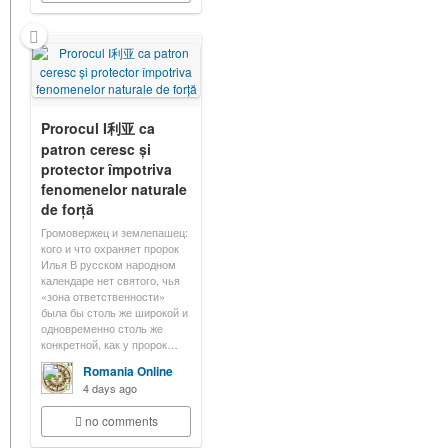
Prorocul I利亚 ca
patron ceresc și
protector împotriva
fenomenelor naturale
de forță
Громовержец и землепашец:
кого и что охраняет пророк
Илья В русском народном
календаре нет святого, чья
«зона ответственности»
была бы столь же широкой и
одновременно столь же
конкретной, как у пророк…
Romania Online
4 days ago
no comments