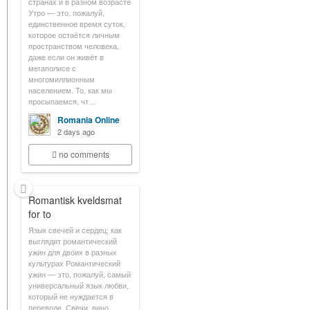
странах и в разном возрасте
Утро — это, пожалуй,
единственное время суток,
которое остаётся личным
пространством человека,
даже если он живёт в
мегаполисе с
многомиллионным
населением. То, как мы
просыпаемся, чт…
Romania Online
2 days ago
no comments
Romantisk kveldsmat
for to
Язык свечей и сердец: как
выглядит романтический
ужин для двоих в разных
культурах Романтический
ужин — это, пожалуй, самый
универсальный язык любви,
который не нуждается в
переводе. Свечи, вино,