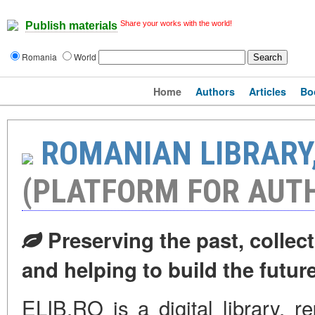
Share your works with the world!
Publish materials
Romania
World
Home
Authors
Articles
Bo
ROMANIAN LIBRARY,
(PLATFORM FOR AUT
Preserving the past, collect
and helping to build the futur
ELIB.RO is a digital library, r