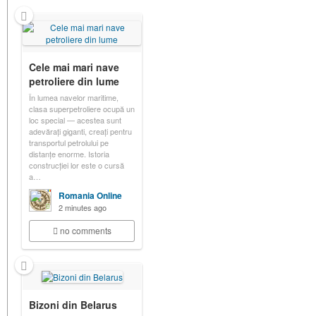
Cele mai mari nave
petroliere din lume
În lumea navelor maritime,
clasa superpetroliere ocupă un
loc special — acestea sunt
adevărați giganti, creați pentru
transportul petrolului pe
distanțe enorme. Istoria
construcției lor este o cursă
a…
Romania Online
2 minutes ago
no comments
Bizoni din Belarus