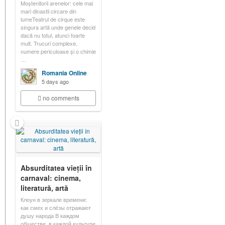
Moștenitorii arenelor: cele mai
mari dinastii circare din
lumeTeatrul de cirque este
singura artă unde genele decid
dacă nu totul, atunci foarte
mult. Trucuri complexe,
numere periculoase și o chimie
…
Romania Online
5 days ago
no comments
Absurditatea vieții în
carnaval: cinema,
literatură, artă
Клоун в зеркале времени:
как смех и слёзы отражают
душу народа В каждом
обществе, в каждой культуре