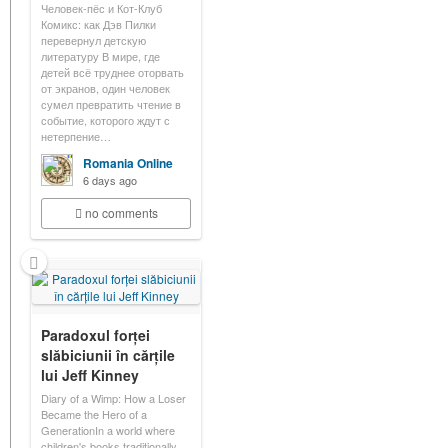
Человек-пёс и Кот-Клуб
Комикс: как Дэв Пилки
перевернул детскую
литературу В мире, где
детей всё труднее оторвать
от экранов, один человек
сумел превратить чтение в
событие, которого ждут с
нетерпение…
Romania Online
6 days ago
no comments
Paradoxul forței
slăbiciunii în cărțile
lui Jeff Kinney
Diary of a Wimp: How a Loser
Became the Hero of a
GenerationIn a world where
children's books traditionally