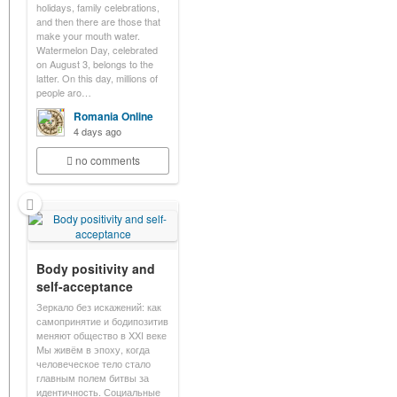
holidays, family celebrations,
and then there are those that
make your mouth water.
Watermelon Day, celebrated
on August 3, belongs to the
latter. On this day, millions of
people aro…
Romania Online
4 days ago
no comments
Body positivity and
self-acceptance
Зеркало без искажений: как
самопринятие и бодипозитив
меняют общество в XXI веке
Мы живём в эпоху, когда
человеческое тело стало
главным полем битвы за
идентичность. Социальные