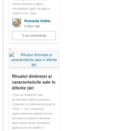
тихая музыка и двое,
смотрящих друг на друга
через стол. Одн…
Romania Online
2 days ago
no comments
Ritualul dimineței și
caracteristicile sale în
diferite țări
Утро на планете: как
встречают день в разных
странах и в разном возрасте
Утро — это, пожалуй,
единственное время суток,
которое остаётся личным
пространством человека,
даже если он живёт в