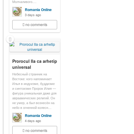
Молчаливого.…
Romania Online
3 days ago
no comments
Prorocul Ila ca arhetip
universal
Небесный странник на
Востоке: кого напоминает
Илья в индуизме, буддизме
и синтоизме Пророк Илия —
фигура уникальная даже для
авраамических религий. Он
не умер, а был вознесён на
небо в огненной колесн…
Romania Online
4 days ago
no comments