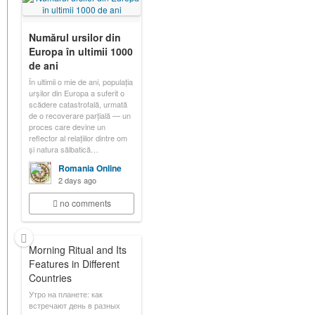
Numărul ursilor din
Europa în ultimii 1000
de ani
În ultimii o mie de ani, populația
urșilor din Europa a suferit o
scădere catastrofală, urmată
de o recoverare parțială — un
proces care devine un
reflector al relațiilor dintre om
și natura sălbatică…
Romania Online
2 days ago
no comments
Morning Ritual and Its
Features in Different
Countries
Утро на планете: как
встречают день в разных