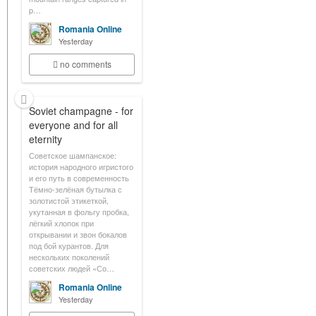
p…
Romania Online
Yesterday
no comments
Soviet champagne - for
everyone and for all
eternity
Советское шампанское:
история народного игристого
и его путь в современность
Тёмно-зелёная бутылка с
золотистой этикеткой,
укутанная в фольгу пробка,
лёгкий хлопок при
открывании и звон бокалов
под бой курантов. Для
нескольких поколений
советских людей «Со…
Romania Online
Yesterday