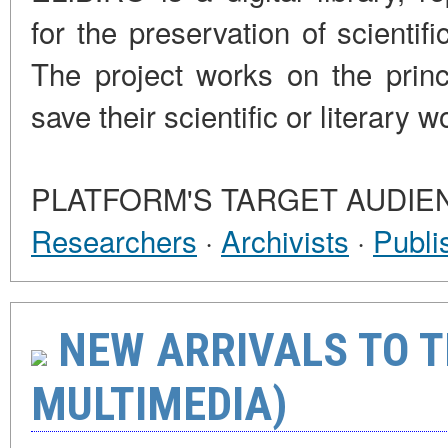
for the preservation of scienti
The project works on the princi
save their scientific or literar
Create a collection
Pleiad of Authors
About the Library
PLATFORM'S TARGET AUDIE
Researchers
·
Archivists
·
Publi
NEW ARRIVALS TO TH
MULTIMEDIA)