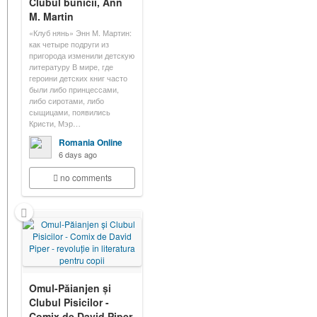
Clubul bunicii, Ann
M. Martin
«Клуб нянь» Энн М. Мартин:
как четыре подруги из
пригорода изменили детскую
литературу В мире, где
героини детских книг часто
были либо принцессами,
либо сиротами, либо
сыщицами, появились
Кристи, Мэр…
Romania Online
6 days ago
no comments
Omul-Păianjen și
Clubul Pisicilor -
Comix de David Piper