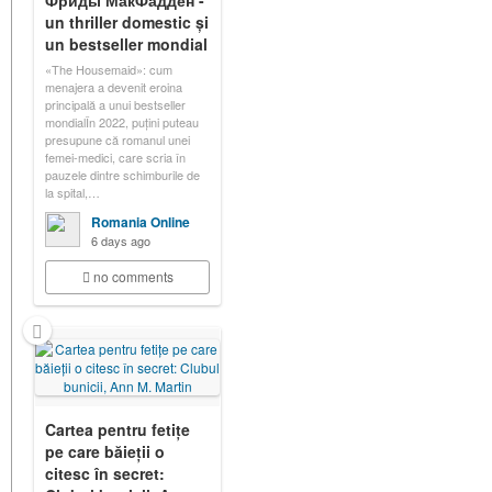
Фриды МакФадден -
un thriller domestic și
un bestseller mondial
«The Housemaid»: cum
menajera a devenit eroina
principală a unui bestseller
mondialÎn 2022, puțini puteau
presupune că romanul unei
femei-medici, care scria în
pauzele dintre schimburile de
la spital,…
Romania Online
6 days ago
no comments
Cartea pentru fetițe
pe care băieții o
citesc în secret: