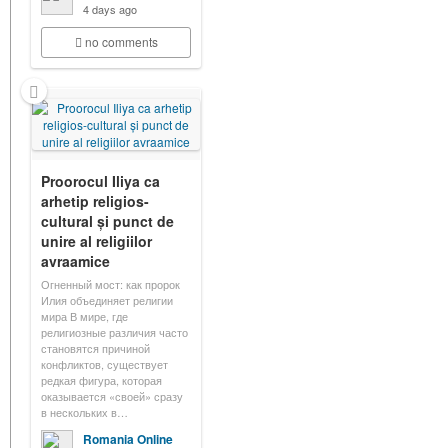
4 days ago
no comments
Proorocul Iliya ca
arhetip religios-
cultural și punct de
unire al religiilor
avraamice
Огненный мост: как пророк
Илия объединяет религии
мира В мире, где
религиозные различия часто
становятся причиной
конфликтов, существует
редкая фигура, которая
оказывается «своей» сразу
в нескольких в…
Romania Online