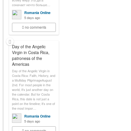
всему миру эта дата
означает нечто больше…
Romania Online
5 days ago
no comments
Day of the Angelic
Virgin in Costa Rica,
patroness of the
Americas
Day of the Angelic Virgin in
Costa Rica: Faith, History, and
a Multiday PilgrimageAugust
2nd. For most people in the
world, it's just another day on
the calendar. But for Costa
Rica, this date is not just a
point on the timeline; it's one of
the most impor…
Romania Online
5 days ago
no comments