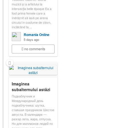
muzicii și a artistului la
intersecția belle époque Ea a
fost prima femeie care a
îndrăznit să iasă pe arena
circului în costume de clovn,
încălcând ta…
Romania Online
5 days ago
no comments
Imaginea
subalternului astăzi
Подкаблучник и
Международный день
подкаблучника: шутка,
ставшая праздником Шестое
августа. В календаре —
разгар лета, жара, отпуска.
Но для миллионов людей по