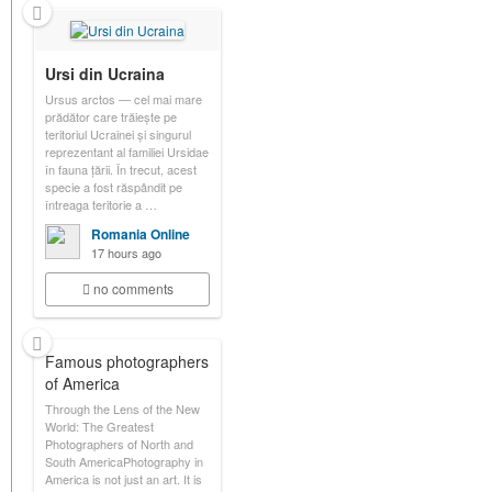
Ursi din Ucraina
Ursus arctos — cel mai mare
prădător care trăiește pe
teritoriul Ucrainei și singurul
reprezentant al familiei Ursidae
în fauna țării. În trecut, acest
specie a fost răspândit pe
întreaga teritorie a …
Romania Online
17 hours ago
no comments
Famous photographers
of America
Through the Lens of the New
World: The Greatest
Photographers of North and
South AmericaPhotography in
America is not just an art. It is