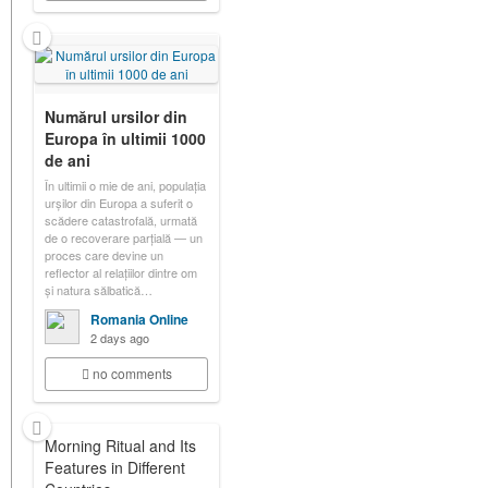
Numărul ursilor din
Europa în ultimii 1000
de ani
În ultimii o mie de ani, populația
urșilor din Europa a suferit o
scădere catastrofală, urmată
de o recoverare parțială — un
proces care devine un
reflector al relațiilor dintre om
și natura sălbatică…
Romania Online
2 days ago
no comments
Morning Ritual and Its
Features in Different