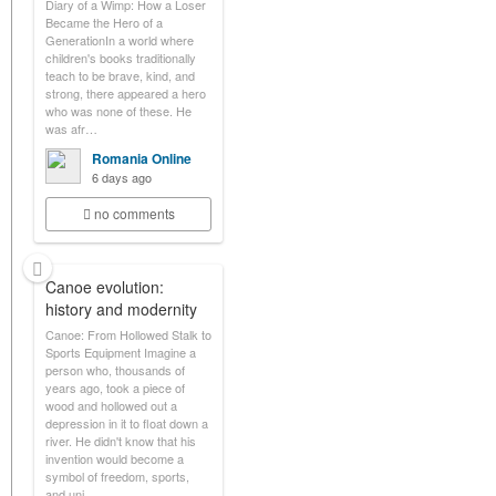
Diary of a Wimp: How a Loser
Became the Hero of a
GenerationIn a world where
children's books traditionally
teach to be brave, kind, and
strong, there appeared a hero
who was none of these. He
was afr…
Romania Online
6 days ago
no comments
Canoe evolution:
history and modernity
Canoe: From Hollowed Stalk to
Sports Equipment Imagine a
person who, thousands of
years ago, took a piece of
wood and hollowed out a
depression in it to float down a
river. He didn't know that his
invention would become a
symbol of freedom, sports,
and uni…