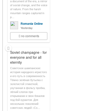
a document of the era, a mirror
of social change, and the voice
of nature. From the harsh
mountain ranges captured in
p…
Romania Online
Yesterday
no comments
Soviet champagne - for
everyone and for all
eternity
Советское шампанское:
история народного игристого
и его путь в современность
Тёмно-зелёная бутылка с
золотистой этикеткой,
укутанная в фольгу пробка,
лёгкий хлопок при
открывании и звон бокалов
под бой курантов. Для
нескольких поколений
советских людей «Со…