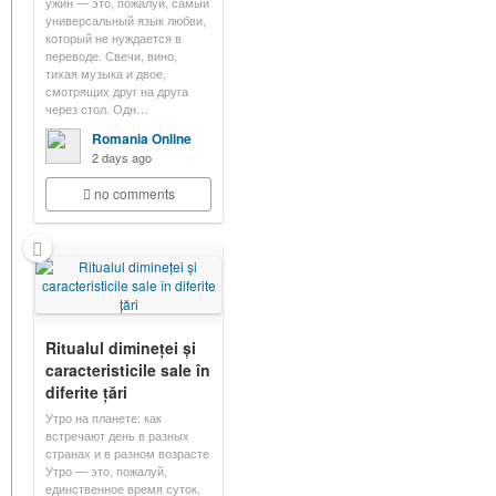
ужин — это, пожалуй, самый
универсальный язык любви,
который не нуждается в
переводе. Свечи, вино,
тихая музыка и двое,
смотрящих друг на друга
через стол. Одн…
Romania Online
2 days ago
no comments
Ritualul dimineței și
caracteristicile sale în
diferite țări
Утро на планете: как
встречают день в разных
странах и в разном возрасте
Утро — это, пожалуй,
единственное время суток,