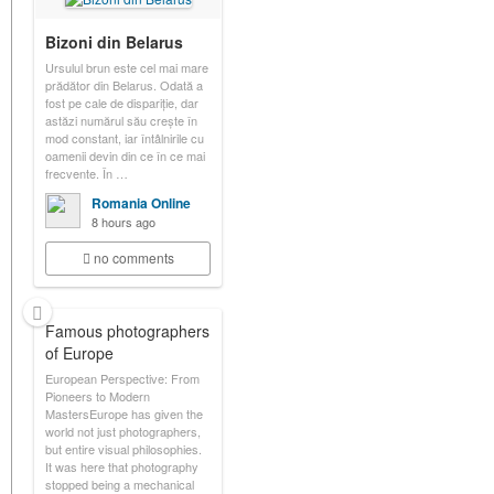
Bizoni din Belarus
Ursulul brun este cel mai mare
prădător din Belarus. Odată a
fost pe cale de dispariție, dar
astăzi numărul său crește în
mod constant, iar întâlnirile cu
oamenii devin din ce în ce mai
frecvente. În …
Romania Online
8 hours ago
no comments
Famous photographers
of Europe
European Perspective: From
Pioneers to Modern
MastersEurope has given the
world not just photographers,
but entire visual philosophies.
It was here that photography
stopped being a mechanical