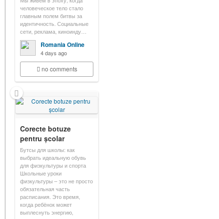
Мы живём в эпоху, когда
человеческое тело стало
главным полем битвы за
идентичность. Социальные
сети, реклама, киноинду…
Romania Online
4 days ago
no comments
Corecte botuze
pentru școlar
Бутсы для школы: как
выбрать идеальную обувь
для физкультуры и спорта
Школьные уроки
физкультуры – это не просто
обязательная часть
расписания. Это время,
когда ребёнок может
выплеснуть энергию,