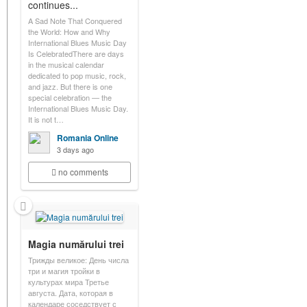
continues...
A Sad Note That Conquered
the World: How and Why
International Blues Music Day
Is CelebratedThere are days
in the musical calendar
dedicated to pop music, rock,
and jazz. But there is one
special celebration — the
International Blues Music Day.
It is not t…
Romania Online
3 days ago
no comments
Magia numărului trei
Трижды великое: День числа
три и магия тройки в
культурах мира Третье
августа. Дата, которая в
календаре соседствует с