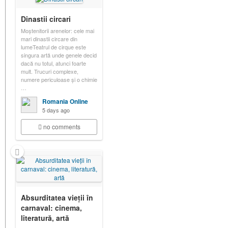
Dinastii circari
Moștenitorii arenelor: cele mai
mari dinastii circare din
lumeTeatrul de cirque este
singura artă unde genele decid
dacă nu totul, atunci foarte
mult. Trucuri complexe,
numere periculoase și o chimie
…
Romania Online
5 days ago
no comments
Absurditatea vieții în
carnaval: cinema,
literatură, artă