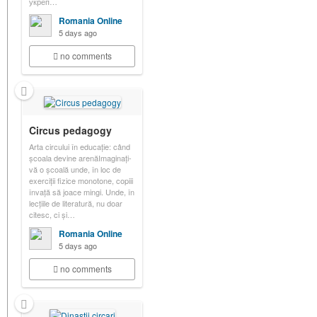
укреп…
Romania Online
5 days ago
no comments
Circus pedagogy
Arta circului în educație: când
școala devine arenăImaginați-
vă o școală unde, în loc de
exerciții fizice monotone, copiii
învață să joace mingi. Unde, în
lecțiile de literatură, nu doar
citesc, ci și…
Romania Online
5 days ago
no comments