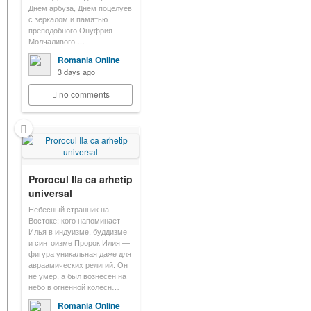
Днём арбуза, Днём поцелуев
с зеркалом и памятью
преподобного Онуфрия
Молчаливого.…
Romania Online
3 days ago
no comments
Prorocul Ila ca arhetip
universal
Небесный странник на
Востоке: кого напоминает
Илья в индуизме, буддизме
и синтоизме Пророк Илия —
фигура уникальная даже для
авраамических религий. Он
не умер, а был вознесён на
небо в огненной колесн…
Romania Online