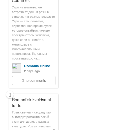
Countries
Утро на планете: как
встречают день в разных
странах и в разном возрасте
Утро — это, пожалуй,
единственное время суток,
которое остаётся личным
пространством человека,
даже если он живёт в
мегаполисе с
многомиллионным
населением. То, как мы
просыпаемся, чт…
Romania Online
2 days ago
no comments
Romantisk kveldsmat
for to
Язык свечей и сердец: как
выглядит романтический
ужин для двоих в разных
культурах Романтический