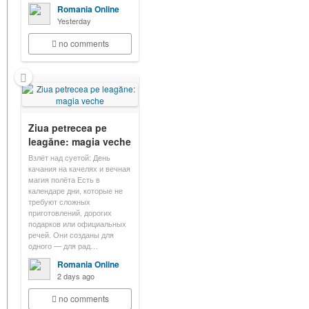
Romania Online
Yesterday
no comments
Ziua petrecea pe
leagăne: magia veche
Взлёт над суетой: День
качания на качелях и вечная
магия полёта Есть в
календаре дни, которые не
требуют сложных
приготовлений, дорогих
подарков или официальных
речей. Они созданы для
одного — для рад…
Romania Online
2 days ago
no comments