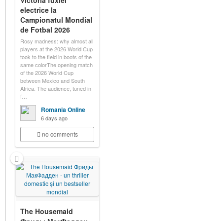
Victoria fuxiei
electrice la
Campionatul Mondial
de Fotbal 2026
Rosy madness: why almost all
players at the 2026 World Cup
took to the field in boots of the
same colorThe opening match
of the 2026 World Cup
between Mexico and South
Africa. The audience, tuned in
f…
Romania Online
6 days ago
no comments
The Housemaid