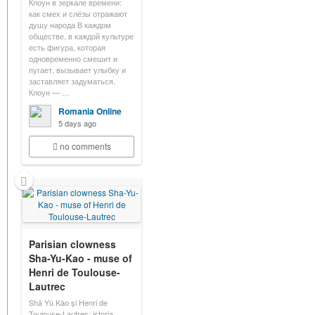
Клоун в зеркале времени:
как смех и слёзы отражают
душу народа В каждом
обществе, в каждой культуре
есть фигура, которая
одновременно смешит и
пугает, вызывает улыбку и
заставляет задуматься.
Клоун — …
Romania Online
5 days ago
no comments
Parisian clowness
Sha-Yu-Kao - muse of
Henri de Toulouse-
Lautrec
Shā Yǔ Kào și Henri de
Toulouse-Lautrec: istoria