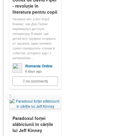
- revoluție în
literatura pentru copii
Человек-пёс и Кот-Клуб
Комикс: как Дэв Пилки
перевернул детскую
литературу В мире, где
детей всё труднее оторвать
от экранов, один человек
сумел превратить чтение в
событие, которого ждут с
нетерпение…
Romania Online
6 days ago
no comments
Paradoxul forței
slăbiciunii în cărțile
lui Jeff Kinney