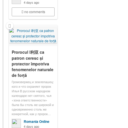
4 days ago
no comments
Prorocul I利亚 ca
patron ceresc și
protector împotriva
fenomenelor naturale
de forță
Громовержец и землепашец:
кого и что охраняет пророк
Илья В русском народном
календаре нет святого, чья
«зона ответственности»
была бы столь же широкой и
одновременно столь же
конкретной, как у пророк…
Romania Online
4 days ago