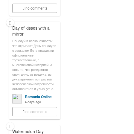
no comments
Day of kisses with a
mirror
Поцелуй в бесконечность:
что скрывает День поцелуев
с зеркалом Есть праздники
официальные,
торжественные, с
многовековой историей. А
есть те, что рождаются
спонтанно, из воздуха, из
духа времени, из простой
человеческой потребности
остановиться и улыбнутьс…
Romania Online
4 days ago
no comments
Watermelon Day